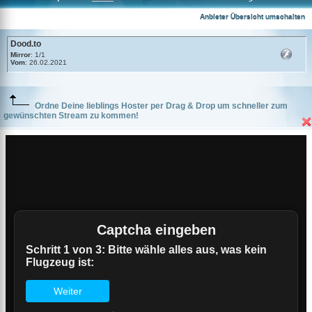
Dood.to
Anbieter Übersicht umschalten
Dood.to
Mirror
: 1/1
Vom
: 26.02.2021
Ordne Deine lieblings Hoster per Drag & Drop um schneller zum
gewünschten Stream zu kommen!