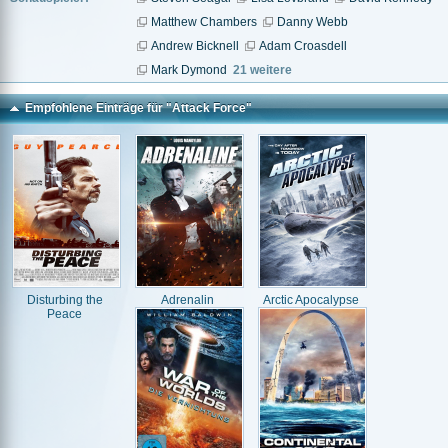
Matthew Chambers
Danny Webb
Andrew Bicknell
Adam Croasdell
Mark Dymond
21 weitere
Empfohlene Einträge für "Attack Force"
Disturbing the
Adrenalin
Arctic Apocalypse
Peace