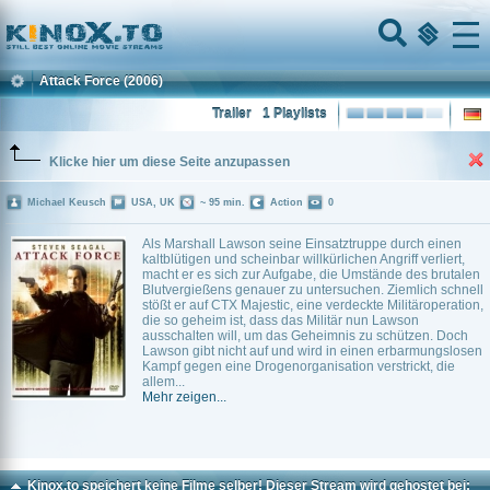
Home
Menu
Attack Force
(2006)
Trailer
1 Playlists
Klicke hier um diese Seite anzupassen
Michael Keusch
USA, UK
~ 95 min.
Action
0
Als Marshall Lawson seine Einsatztruppe durch einen
kaltblütigen und scheinbar willkürlichen Angriff verliert,
macht er es sich zur Aufgabe, die Umstände des brutalen
Blutvergießens genauer zu untersuchen. Ziemlich schnell
stößt er auf CTX Majestic, eine verdeckte Militäroperation,
die so geheim ist, dass das Militär nun Lawson
ausschalten will, um das Geheimnis zu schützen. Doch
Lawson gibt nicht auf und wird in einen erbarmungslosen
Kampf gegen eine Drogenorganisation verstrickt, die
allem...
Mehr zeigen...
Kinox.to speichert
keine
Filme selber! Dieser Stream wird gehostet bei: