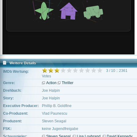
Weitere Details
3 / 10 :: 2361
IMDb Wertung:
Votes
Genre:
Action
Thriller
Drehbuch:
Joe Halpin
Story:
Joe Halpin
Executive Producer:
Phillip B. Goldfine
Co-Produzent:
Vlad Paunescu
Produzent:
Steven Seagal
FSK:
keine Jugendfreigabe
Schauspieler:
Steven Seagal
Lisa Lovbrand
David Kennedy