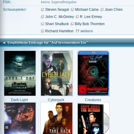
FSK:
keine Jugendfreigabe
Schauspieler:
Steven Seagal
Michael Caine
Joan Chen
John C. McGinley
R. Lee Ermey
Shari Shattuck
Billy Bob Thornton
Richard Hamilton
77 weitere
Empfohlene Einträge für "Auf brennendem Eis"
Dark Light
Cyberjack
Creatures