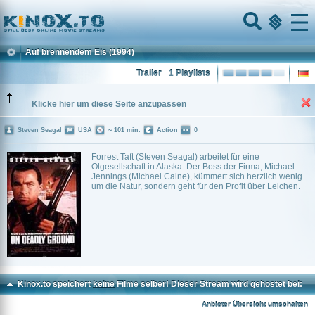
Home
Menu
Auf brennendem Eis
(1994)
Trailer
1 Playlists
Klicke hier um diese Seite anzupassen
Steven Seagal
USA
~ 101 min.
Action
0
Forrest Taft (Steven Seagal) arbeitet für eine
Ölgesellschaft in Alaska. Der Boss der Firma, Michael
Jennings (Michael Caine), kümmert sich herzlich wenig
um die Natur, sondern geht für den Profit über Leichen.
Kinox.to speichert
keine
Filme selber! Dieser Stream wird gehostet bei:
Voe.SX
Anbieter Übersicht umschalten