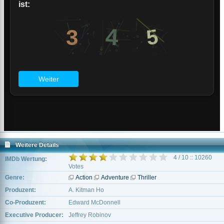
Weitere Details
4 / 10 :: 10260
IMDb Wertung:
Votes
Genre:
Action
Adventure
Thriller
Produzent:
A. Kitman Ho
Co-Produzent:
Edward McDonnell
Executive Producer:
Jeffrey Robinov