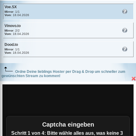
Voe.SX
Mirror
: 1/1
Vom
: 18.04.2026
Vinovo.to
Mirror
: 2/2
Vom
: 18.04.2026
Dood.to
Mirror
: 1/1
Vom
: 18.04.2026
Ordne Deine lieblings Hoster per Drag & Drop um schneller zum
gewünschten Stream zu kommen!