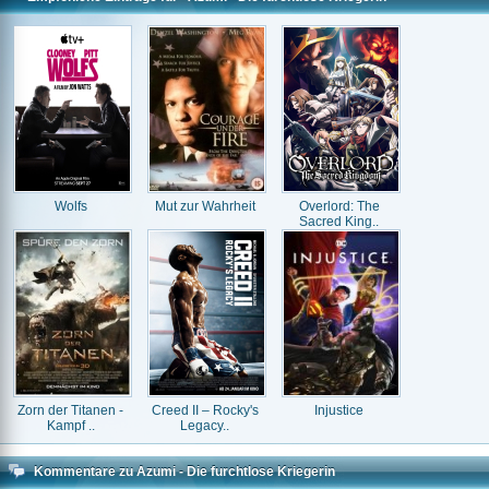
Wolfs
Mut zur Wahrheit
Overlord: The
Sacred King..
Zorn der Titanen -
Creed II – Rocky's
Injustice
Kampf ..
Legacy..
Kommentare zu Azumi - Die furchtlose Kriegerin