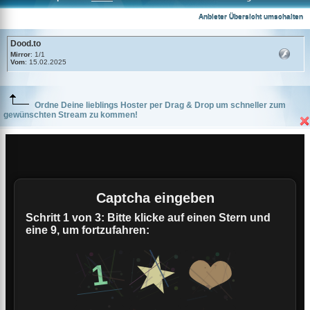
Dood.to
Anbieter Übersicht umschalten
Dood.to
Mirror
: 1/1
Vom
: 15.02.2025
Ordne Deine lieblings Hoster per Drag & Drop um schneller zum
gewünschten Stream zu kommen!