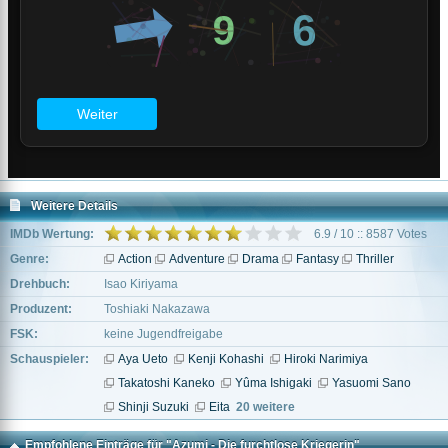
Weitere Details
IMDb Wertung:
6.9 / 10 :: 8587 Votes
Genre:
Action
Adventure
Drama
Fantasy
Thriller
Drehbuch:
Isao Kiriyama
Produzent:
Toshiaki Nakazawa
FSK:
keine Jugendfreigabe
Schauspieler:
Aya Ueto
Kenji Kohashi
Hiroki Narimiya
Takatoshi Kaneko
Yûma Ishigaki
Yasuomi Sano
Shinji Suzuki
Eita
20 weitere
Empfohlene Einträge für "Azumi - Die furchtlose Kriegerin"