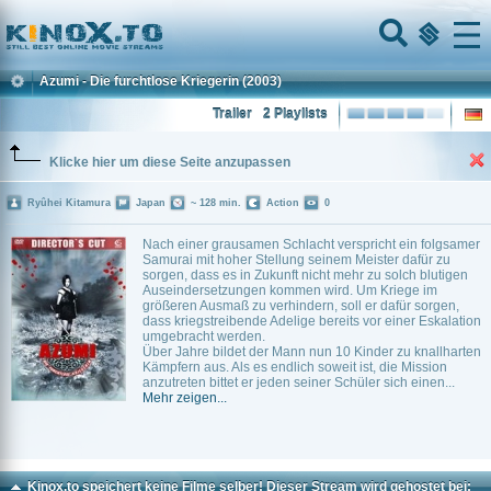
Home
Menu
Azumi - Die furchtlose Kriegerin
(2003)
Trailer
2 Playlists
Klicke hier um diese Seite anzupassen
Ryûhei Kitamura
Japan
~ 128 min.
Action
0
Nach einer grausamen Schlacht verspricht ein folgsamer
Samurai mit hoher Stellung seinem Meister dafür zu
sorgen, dass es in Zukunft nicht mehr zu solch blutigen
Auseindersetzungen kommen wird. Um Kriege im
größeren Ausmaß zu verhindern, soll er dafür sorgen,
dass kriegstreibende Adelige bereits vor einer Eskalation
umgebracht werden.
Über Jahre bildet der Mann nun 10 Kinder zu knallharten
Kämpfern aus. Als es endlich soweit ist, die Mission
anzutreten bittet er jeden seiner Schüler sich einen...
Mehr zeigen...
Kinox.to speichert
keine
Filme selber! Dieser Stream wird gehostet bei: