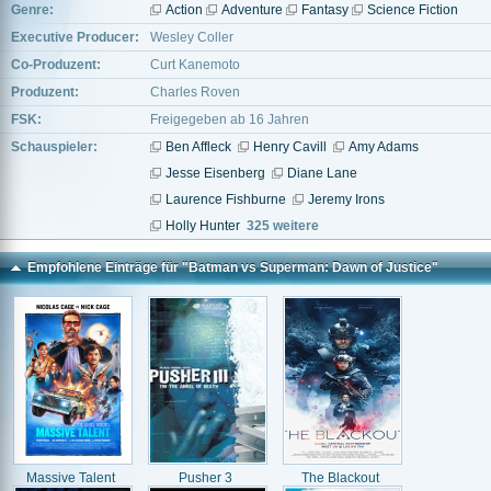
Genre:
Action
Adventure
Fantasy
Science Fiction
Executive Producer:
Wesley Coller
Co-Produzent:
Curt Kanemoto
Produzent:
Charles Roven
FSK:
Freigegeben ab 16 Jahren
Schauspieler:
Ben Affleck
Henry Cavill
Amy Adams
Jesse Eisenberg
Diane Lane
Laurence Fishburne
Jeremy Irons
Holly Hunter
325 weitere
Empfohlene Einträge für "Batman vs Superman: Dawn of Justice"
Massive Talent
Pusher 3
The Blackout