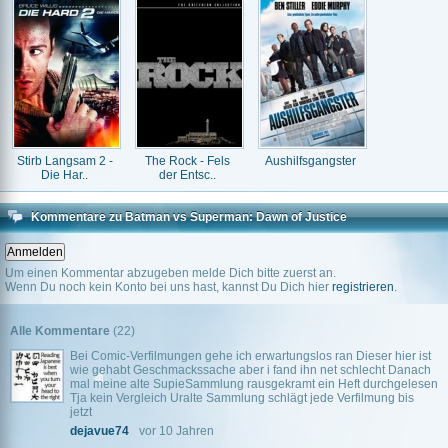
Stirb Langsam 2 -
The Rock - Fels
Aushilfsgangster
Die Har..
der Entsc..
Kommentare zu Batman vs Superman: Dawn of Justice
Um einen Kommentar abzugeben melde Dich bitte zuerst an.
Wenn Du noch kein Konto bei uns hast, kannst Du Dich hier
registrieren
.
Alle Kommentare
(22)
Bei Comic-Verfilmungen gehe ich erwartungslos ran Dieser hier ist
wie gehabt Geschmackssache aber i fand ihn net schlecht Danach
mal meine alte SupieSammlung rausgekramt ein Heft durchgelesen
Tja kein Vergleich Uralte Sammlung schlägt jede Verfilmung bis
jetzt
dejavue74
vor 10 Jahren