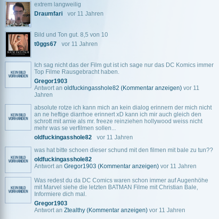
extrem langweilig
Draumfari
vor 11 Jahren
Bild und Ton gut. 8,5 von 10
t0ggs67
vor 11 Jahren
Ich sag nicht das der Film gut ist ich sage nur das DC Komics immer
Top Filme Rausgebracht haben.
Gregor1903
Antwort an
oldfuckingasshole82
(Kommentar anzeigen)
vor 11
Jahren
absolute rotze ich kann mich an kein dialog erinnern der mich nicht
an ne heftige diarrhoe erinnert xD kann ich mir auch gleich den
schrott mit arnie als mr. freeze reinziehen hollywood weiss nicht
mehr was se verfilmen sollen...
oldfuckingasshole82
vor 11 Jahren
was hat bitte schoen dieser schund mit den filmen mit bale zu tun??
oldfuckingasshole82
Antwort an
Gregor1903
(Kommentar anzeigen)
vor 11 Jahren
Was redest du da DC Comics waren schon immer auf Augenhöhe
mit Marvel siehe die letzten BATMAN Filme mit Christian Bale,
Informiere dich mal.
Gregor1903
Antwort an
Ztealthy
(Kommentar anzeigen)
vor 11 Jahren