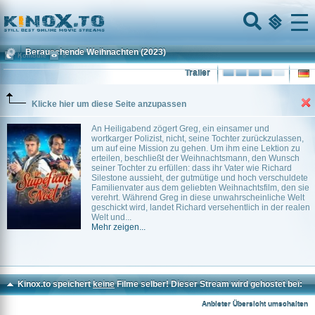
Home
Menu
Berauschende Weihnachten
(2023)
Komödie
0
Trailer
Klicke hier um diese Seite anzupassen
An Heiligabend zögert Greg, ein einsamer und
wortkarger Polizist, nicht, seine Tochter zurückzulassen,
um auf eine Mission zu gehen. Um ihm eine Lektion zu
erteilen, beschließt der Weihnachtsmann, den Wunsch
seiner Tochter zu erfüllen: dass ihr Vater wie Richard
Silestone aussieht, der gutmütige und hoch verschuldete
Familienvater aus dem geliebten Weihnachtsfilm, den sie
verehrt. Während Greg in diese unwahrscheinliche Welt
geschickt wird, landet Richard versehentlich in der realen
Welt und...
Mehr zeigen...
Kinox.to speichert
keine
Filme selber! Dieser Stream wird gehostet bei:
Dood.to
Anbieter Übersicht umschalten