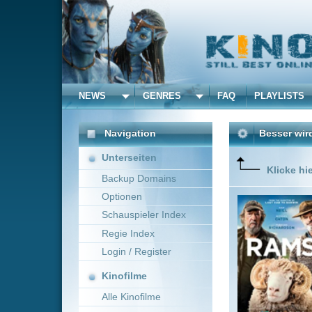
NEWS
GENRES
FAQ
PLAYLISTS
ALLE
Navigation
Besser wird's nicht
(202
Unterseiten
Klicke hier um diese 
Backup Domains
Optionen
Schon sei
beiden M
Schauspieler Index
Stammbau
Regie Index
Schafe i
gewitzte
Login / Register
Mehr zeig
Kinofilme
Alle Kinofilme
Filme
Jeremy Sims
Komöd
Alle Filme
Beliebte
Kinox.to speichert
keine
F