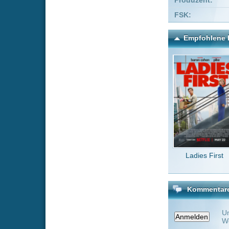
Ladies First
Angr
Kommentare zu Besser wi
Um einen Kommen
Wenn Du noch ke
Alle Kommentare
(0)