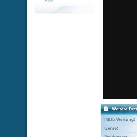
Weitere Details
IMDb Wertung:
Genre:
Komödie
Produzent:
Janelle Land
FSK:
Freigegeben
Empfohlene Einträge für "