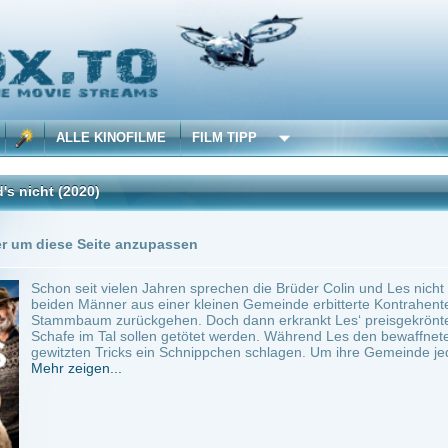
 KINOFILME
FILM TIPP
0)
Trailer
0 Playlists
Seite anzupassen
t vielen Jahren sprechen die Brüder Colin und Les nicht mehr miteinander. Als Schaf
änner aus einer kleinen Gemeinde erbitterte Kontrahenten, obwohl ihre Herden auf 
m zurückgehen. Doch dann erkrankt Les‘ preisgekrönter Bock an einem hochanstec
m Tal sollen getötet werden. Während Les den bewaffneten Widerstand probt, will Co
n Tricks ein Schnippchen schlagen. Um ihre Gemeinde jedoch...
en...
ie
0
ilme selber! Dieser Stream wird gehostet bei:
Dood.to
Anbie