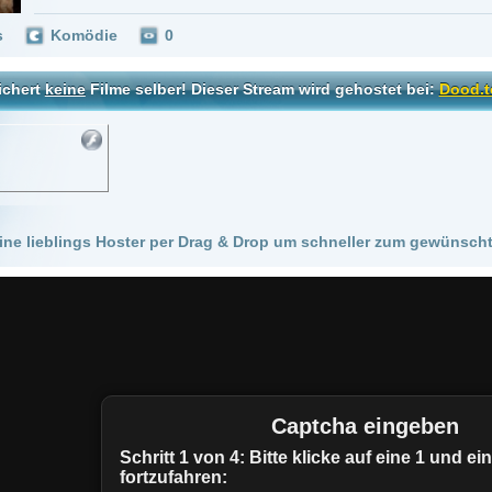
 Hoster per Drag & Drop um schneller zum gewünschten Stream zu kommen!