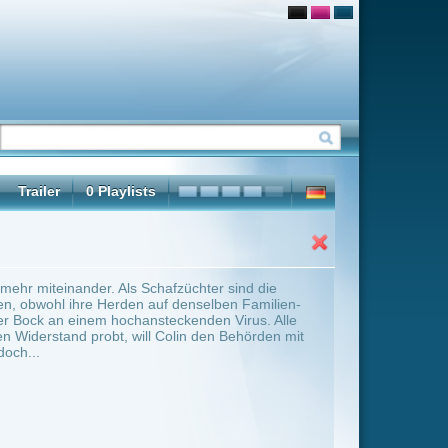
züchter sind die
denselben Familien-
kenden Virus. Alle
lin den Behörden mit
ter Übersicht umschalten