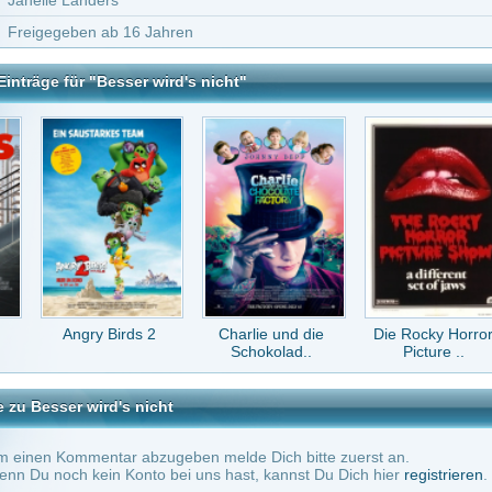
y Birds 2
Charlie und die
Die Rocky Horror
Das Traum-Team
Schokolad..
Picture ..
rd's nicht
tar abzugeben melde Dich bitte zuerst an.
in Konto bei uns hast, kannst Du Dich hier
registrieren
.
Keine Kommentare vorhanden.