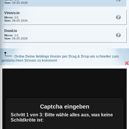
Vom
: 09.05.2026
Vinovo.to
Mirror
: 1/1
Vom
: 09.05.2026
Dood.to
Mirror
: 1/1
Vom
: 09.05.2026
Ordne Deine lieblings Hoster per Drag & Drop um schneller zum
gewünschten Stream zu kommen!