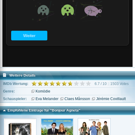
Weitere Details
IMDb Wertung:
6.7 / 10 :: 1503 Votes
Genre:
Komödie
Schauspieler:
Eva Melander
Claes Månsson
Jérémie Covillault
Empfohlene Einträge für "Bonjour Agneta"