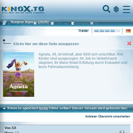
Home
Menu
Bonjour Agneta
(2026)
Johanna Runevad
Sweden
~ 113 min.
Komödie
0
Trailer
Klicke hier um diese Seite anzupassen
Agneta, 49, ist lebhaft, aber fühlt sich unsichtbar. Ihre
Kinder sind ausgezogen, ihr Job im Verkehrsamt
stagniert. Ihr Mann findet Erfüllung durch Eisbaden und
teure Fahrradausrüstung.
Kinox.to speichert
keine
Filme selber! Dieser Stream wird gehostet bei:
Voe.SX
Anbieter Übersicht umschalten
Voe.SX
Mirror
: 1/1