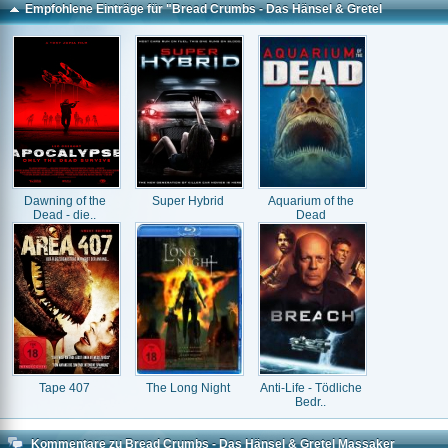
Empfohlene Einträge für "Bread Crumbs - Das Hänsel & Gretel
Massaker"
Dawning of the
Super Hybrid
Aquarium of the
Dead - die..
Dead
Tape 407
The Long Night
Anti-Life - Tödliche
Bedr..
Kommentare zu Bread Crumbs - Das Hänsel & Gretel Massaker