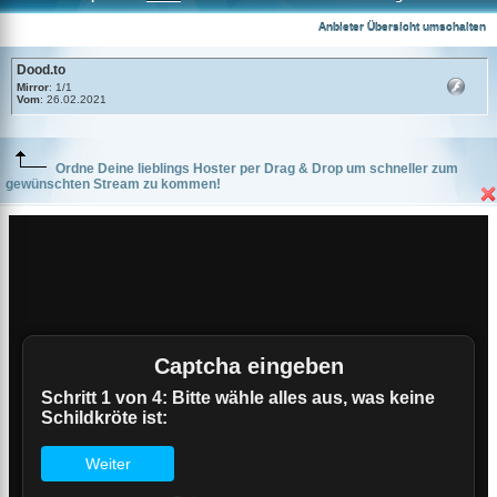
Dood.to
Anbieter Übersicht umschalten
Dood.to
Mirror
: 1/1
Vom
: 26.02.2021
Ordne Deine lieblings Hoster per Drag & Drop um schneller zum
gewünschten Stream zu kommen!