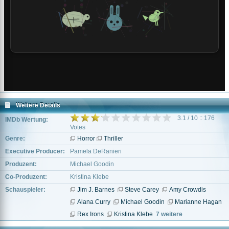
Weitere Details
3.1 / 10 :: 176
IMDb Wertung:
Votes
Genre:
Horror
Thriller
Executive Producer:
Pamela DeRanieri
Produzent:
Michael Goodin
Co-Produzent:
Kristina Klebe
Schauspieler:
Jim J. Barnes
Steve Carey
Amy Crowdis
Alana Curry
Michael Goodin
Marianne Hagan
Rex Irons
Kristina Klebe
7 weitere