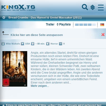
Home
Menu
Bread Crumbs - Das Hänsel & Gretel Massaker
(2011)
Trailer
0 Playlists
Klicke hier um diese Seite anzupassen
Mike Nichols
USA
~ 88 min.
Horror
0
Angie, ein alterndes Starlet, dreht für einen gierigen
Produzenten noch einen letzten Film. Drehort ist eine
einsame Hütte, tief in einem unheimlichen Wald.
Während der Dreharbeiten begegnet sie Henry und
seiner süßen, kleinen Schwester Patti, zwei seltsamen
Kindern, die in den Wäldern leben. Am zweiten Abend
wird die Crew brutal angegriffen. Angie und die anderen
verschanzen sich in der Hütte, die wie eine Todesfalle
erscheint, umgeben von einem unerbittlichen Feind.
Einer nach dem anderen wird...
Mehr zeigen...
Kinox.to speichert
keine
Filme selber! Dieser Stream wird gehostet bei: