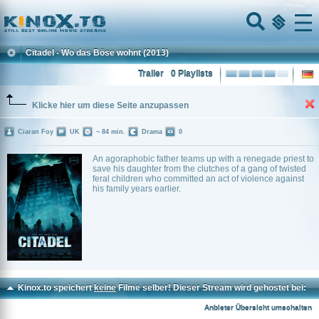
Home
Menu
Citadel - Wo das Böse wohnt
(2013)
Trailer
0 Playlists
Klicke hier um diese Seite anzupassen
Ciaran Foy
UK
~ 84 min.
Drama
0
An agoraphobic father teams up with a renegade priest to
save his daughter from the clutches of a gang of twisted
feral children who committed an act of violence against
his family years earlier.
Kinox.to speichert
keine
Filme selber! Dieser Stream wird gehostet bei:
Vinovo.to
Anbieter Übersicht umschalten