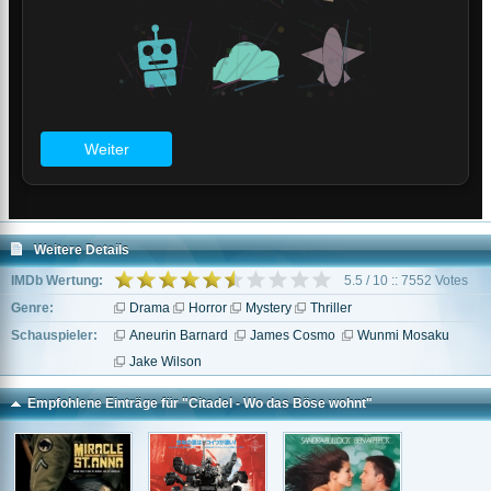
Weitere Details
IMDb Wertung:
5.5 / 10 :: 7552 Votes
Genre:
Drama
Horror
Mystery
Thriller
Schauspieler:
Aneurin Barnard
James Cosmo
Wunmi Mosaku
Jake Wilson
Empfohlene Einträge für "Citadel - Wo das Böse wohnt"