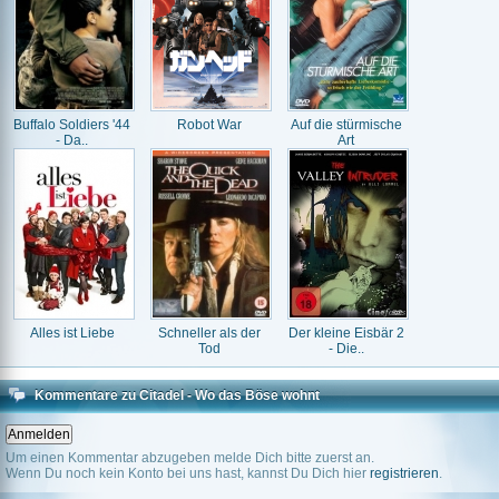
Buffalo Soldiers '44
Robot War
Auf die stürmische
- Da..
Art
Alles ist Liebe
Schneller als der
Der kleine Eisbär 2
Tod
- Die..
Kommentare zu Citadel - Wo das Böse wohnt
Um einen Kommentar abzugeben melde Dich bitte zuerst an.
Wenn Du noch kein Konto bei uns hast, kannst Du Dich hier
registrieren
.