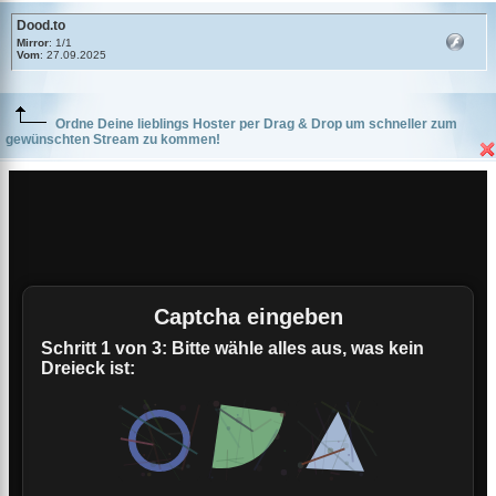
Dood.to
Mirror
: 1/1
Vom
: 27.09.2025
Ordne Deine lieblings Hoster per Drag & Drop um schneller zum
gewünschten Stream zu kommen!