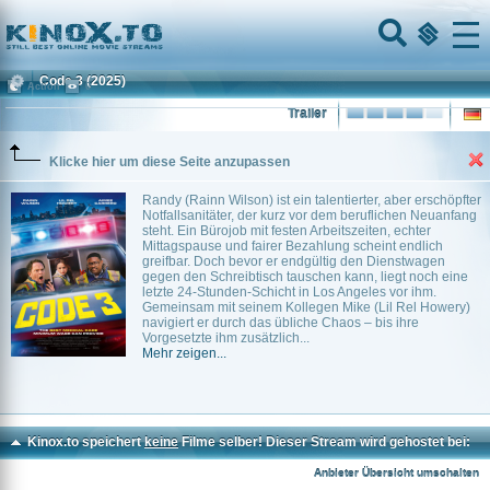
Home
Menu
Code 3
(2025)
Action
0
Trailer
Klicke hier um diese Seite anzupassen
Randy (Rainn Wilson) ist ein talentierter, aber erschöpfter
Notfallsanitäter, der kurz vor dem beruflichen Neuanfang
steht. Ein Bürojob mit festen Arbeitszeiten, echter
Mittagspause und fairer Bezahlung scheint endlich
greifbar. Doch bevor er endgültig den Dienstwagen
gegen den Schreibtisch tauschen kann, liegt noch eine
letzte 24-Stunden-Schicht in Los Angeles vor ihm.
Gemeinsam mit seinem Kollegen Mike (Lil Rel Howery)
navigiert er durch das übliche Chaos – bis ihre
Vorgesetzte ihm zusätzlich...
Mehr zeigen...
Kinox.to speichert
keine
Filme selber! Dieser Stream wird gehostet bei:
Dood.to
Anbieter Übersicht umschalten