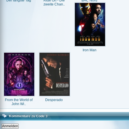
Der längste Tag
Ride On - Die
BAC Nord
zweite Chan..
Iron Man
From the World of
Desperado
John Wi..
Kommentare zu Code 3