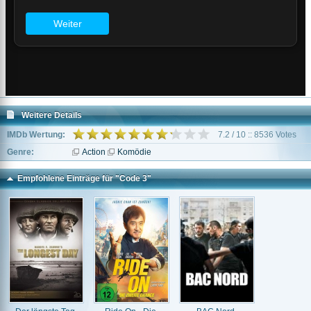
Weitere Details
IMDb Wertung:
7.2 / 10 :: 8536 Votes
Genre:
Action
Komödie
Empfohlene Einträge für "Code 3"