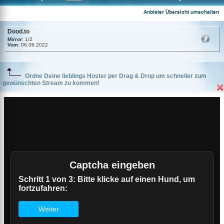
Dood.to
Anbieter Übersicht umschalten
Dood.to
Mirror
: 1/2
Vom
: 06.06.2022
Ordne Deine lieblings Hoster per Drag & Drop um schneller zum
gewünschten Stream zu kommen!