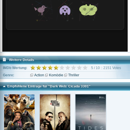
Weitere Details
IMDb Wertung:
5 / 10 :: 2151 Votes
Genre:
Action
Komödie
Thriller
Empfohlene Einträge für "Dark Web: Cicada 3301"