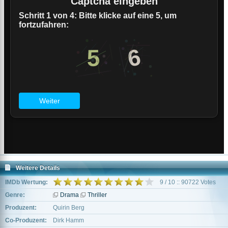
Weitere Details
IMDb Wertung:
9 / 10 :: 90722 Votes
Genre:
Drama
Thriller
Produzent:
Quirin Berg
Co-Produzent:
Dirk Hamm