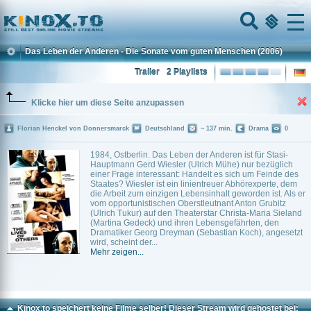
Home
Menu
Das Leben der Anderen - Die Sonate vom guten Menschen
(2006)
Trailer
2 Playlists
Klicke hier um diese Seite anzupassen
Florian Henckel von Donnersmarck
Deutschland
~ 137 min.
Drama
0
1984, Ostberlin. Das Leben der Anderen ist für Stasi-
Hauptmann Gerd Wiesler (Ulrich Mühe) nur bezüglich
einer Frage interessant: Handelt es sich um Feinde des
Staates? Wiesler ist ein linientreuer Abhörexperte, dem
die Arbeit zum einzigen Lebensinhalt geworden ist. Als er
vom opportunistischen Oberstleutnant Anton Grubitz
(Ulrich Tukur) auf den Theaterstar Christa-Maria Sieland
(Martina Gedeck) und ihren Lebensgefährten, den
Dramatiker Georg Dreyman (Sebastian Koch), angesetzt
wird, scheint der...
Mehr zeigen...
Kinox.to speichert
keine
Filme selber! Dieser Stream wird gehostet bei: