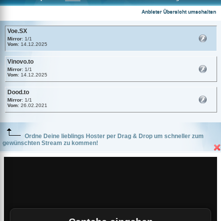
Voe.SX
Anbieter Übersicht umschalten
Voe.SX
Mirror
: 1/1
Vom
: 14.12.2025
Vinovo.to
Mirror
: 1/1
Vom
: 14.12.2025
Dood.to
Mirror
: 1/1
Vom
: 26.02.2021
Ordne Deine lieblings Hoster per Drag & Drop um schneller zum
gewünschten Stream zu kommen!