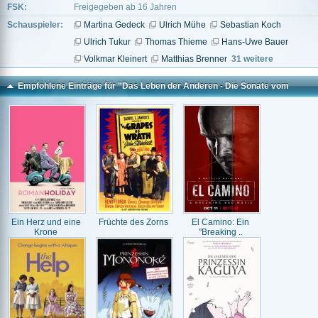
FSK:
Freigegeben ab 16 Jahren
Schauspieler:
Martina Gedeck
Ulrich Mühe
Sebastian Koch
Ulrich Tukur
Thomas Thieme
Hans-Uwe Bauer
Volkmar Kleinert
Matthias Brenner
31 weitere
Empfohlene Einträge für "Das Leben der Anderen - Die Sonate vom
guten Menschen"
Ein Herz und eine
Früchte des Zorns
El Camino: Ein
Krone
"Breaking ..