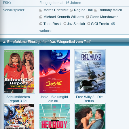
FSK:
Freigegeben ab 16 Jahren
Schauspieler:
Morris Chestnut
Regina Hall
Romany Malco
Michael Kenneth Williams
Glenn Morshower
Theo Rossi
Jaz Sinclair
GiGi Erneta
45
weitere
Empfohlene Einträge für "Das Wiegenlied vom Tod"
Schulmädchen-
Josie - Sie umgibt
Free Willy 3 - Die
Report 3.Tei..
ein du..
Rettun..