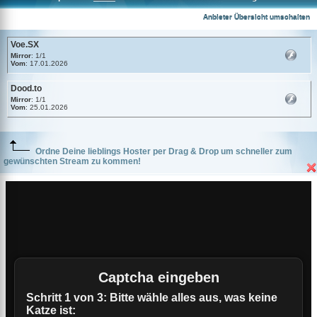
Voe.SX
Anbieter Übersicht umschalten
Voe.SX
Mirror
: 1/1
Vom
: 17.01.2026
Dood.to
Mirror
: 1/1
Vom
: 25.01.2026
Ordne Deine lieblings Hoster per Drag & Drop um schneller zum
gewünschten Stream zu kommen!