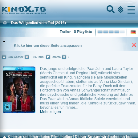
Home
Menu
Das Wiegenlied vom Tod
(2016)
Trailer
0 Playlists
Klicke hier um diese Seite anzupassen
Jon Cassar
~ 107 min.
Drama
0
Das junge und erfolgreiche Paar John und Laura Taylor
(Morris Chestnut und Regina Hall) wünscht sich
sehnlichst ein Kind. Nachdem sie alle Möglichkeiten
ausgeschöpft haben, stoßen sie auf Anna (Jaz Sinclair),
die perfekte Ersatzmutter für ihr Baby. Doch mit dem
Fortschreiten von Annas Schwangerschaft nimmt auch
ihre psychotische und gefährliche Fixierung auf John zu.
Das Paar wird in Annas tödliche Spiele verwickelt und
muss einen Weg finden, die Kontrolle zurückzugewinnen,
bevor alles für immer...
Mehr zeigen...
Kinox.to speichert
keine
Filme selber! Dieser Stream wird gehostet bei: