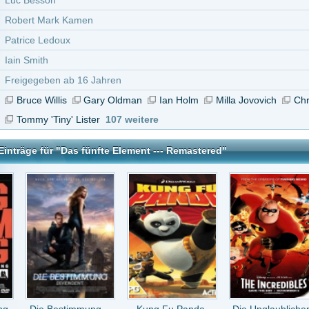
stimmung -
Kung Fu Panda
Die Unglaublichen
James Bond 007:
ergen..
Keine Zei..
e Element --- Remastered
tar abzugeben melde Dich bitte zuerst an.
in Konto bei uns hast, kannst Du Dich hier
registrieren
.
Antwort an
Pallarot
(Kommentar anzeigen)
vor 13 Jahren
esen Film :)
or 14 Jahren