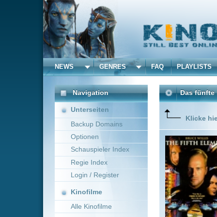
NEWS
GENRES
FAQ
PLAYLISTS
ALLE
Navigation
Das fünfte Element --- 
Unterseiten
Klicke hier um diese 
Backup Domains
Optionen
Im Jahr 
Erde zu u
Schauspieler Index
aufzuhalt
Regie Index
stehen, 
Login / Register
Es liegt 
Mehr zeig
Kinofilme
Alle Kinofilme
Filme
Luc Besson
France
Alle Filme
Beliebte
Kinox.to speichert
keine
F