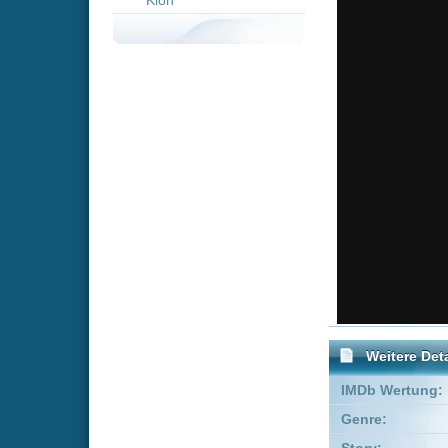
Weitere Details
IMDb Wertung:
Genre:
Action
T
Story:
Luc Besson
Drehbuch:
Robert Mar
Produzent:
Patrice Ledo
Co-Produzent:
Iain Smith
FSK:
Freigegeben
Schauspieler:
Bruce Will
Tommy 'Tin
Empfohlene Einträge für "