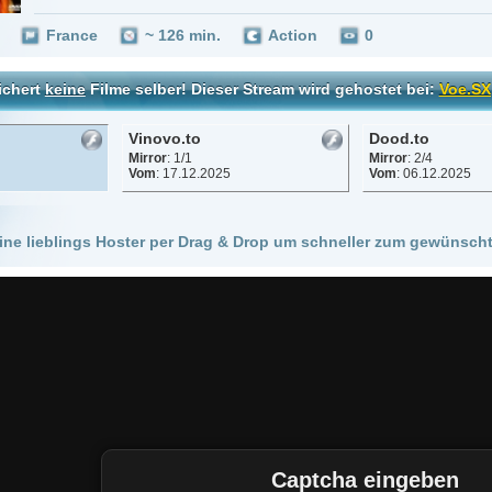
Vinovo.to
Dood.to
Mirror
: 1/1
Mirror
: 2/4
Vom
: 17.12.2025
Vom
: 06.12.2025
 Hoster per Drag & Drop um schneller zum gewünschten Stream zu kommen!