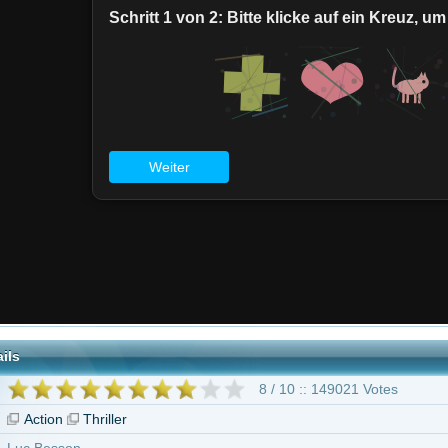
8 / 10 :: 149021 Votes
hriller
k Kamen
ux
 ab 16 Jahren
is
Gary Oldman
Ian Holm
Milla Jovovich
Chris Tucker
Luke Perry
y' Lister
107 weitere
Das fünfte Element --- Remastered"