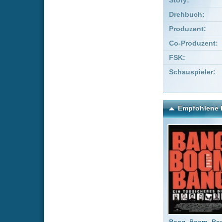
Bang, Boom, Bang
Die Be
Div
Kommentare zu Das fünft
Um einen Kommen
Wenn Du noch ke
Alle Kommentare
(2)
Jawohl!
Urknall108
Ich liebe di
Pallarot
v