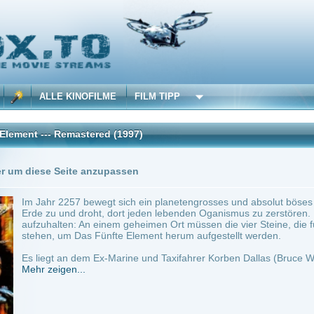
 KINOFILME
FILM TIPP
Remastered
(1997)
Trailer
11 Playlists
Seite anzupassen
2257 bewegt sich ein planetengrosses und absolut böses Weltraumschiff mit ungehe
nd droht, dort jeden lebenden Oganismus zu zerstören. Es gibt nur ein einziges Mitte
en: An einem geheimen Ort müssen die vier Steine, die für die vier Elemente Erde, W
um Das Fünfte Element herum aufgestellt werden.
an dem Ex-Marine und Taxifahrer Korben Dallas (Bruce Willis), die vier Steine und das
en...
~ 126 min.
Action
0
ilme selber! Dieser Stream wird gehostet bei:
Voe.SX
Anbie