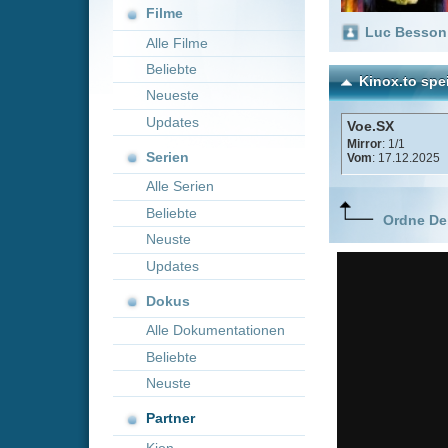
Neueste
Updates
Voe.SX
Mirror
: 1/1
Serien
Vom
: 17.12.2025
Alle Serien
Beliebte
Ordne Deine lieblings
Neuste
Updates
Dokus
Alle Dokumentationen
Beliebte
Neuste
Partner
Kion