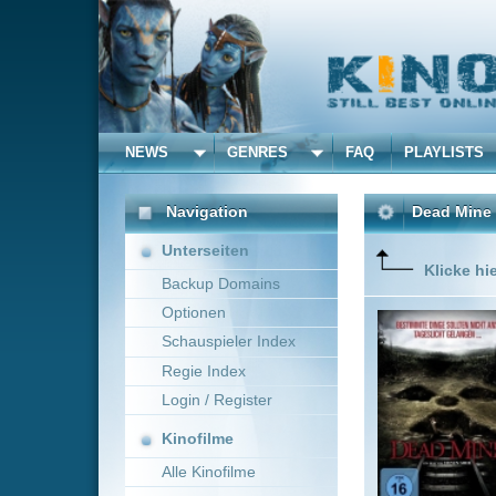
NEWS
GENRES
FAQ
PLAYLISTS
ALLE
Navigation
Dead Mine
(2012)
Unterseiten
Klicke hier um diese 
Backup Domains
Optionen
Die Lege
des Indo
Schauspieler Index
Weltkrieg
Regie Index
in die tö
Login / Register
Kinofilme
Alle Kinofilme
Filme
Steven Sheil
~ 87 m
Alle Filme
Beliebte
Kinox.to speichert
keine
F