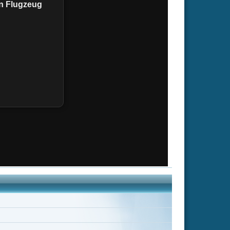
ndi
30 weitere