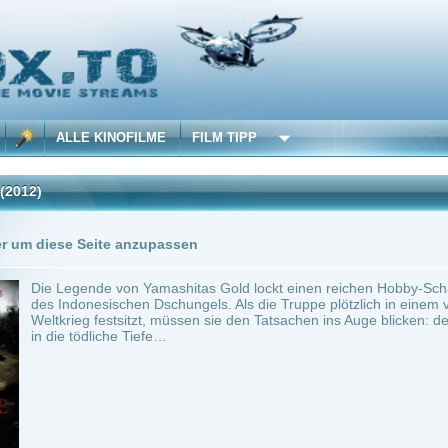
 KINOFILME
FILM TIPP
Trailer
0 Playlists
Seite anzupassen
nde von Yamashitas Gold lockt einen reichen Hobby-Schatzsucher und seine Experte
nesischen Dschungels. Als die Truppe plötzlich in einem verlassenen Japanischen B
 festsitzt, müssen sie den Tatsachen ins Auge blicken: der einzige Weg aus dieser Hö
dliche Tiefe…
in.
Action
0
ilme selber! Dieser Stream wird gehostet bei:
Voe.SX
Anbie