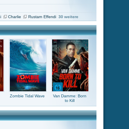
Van Damme: Born
to Kill
t eure Zeit. Es
Soldaten.