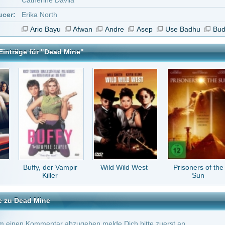
 der Vampir
Wild Wild West
Prisoners of the
Zombie Tidal Wave
iller
Sun
ne
tar abzugeben melde Dich bitte zuerst an.
in Konto bei uns hast, kannst Du Dich hier
registrieren
.
lutig und brutal? Der war echt gut der Joke! Ne, Leute, echt nicht. Verschwendet nich
end andere Filme.
ie
vor 13 Jahren
ich gedacht,kann man gucken ;)
vor 14 Jahren
-1
ter Action-Horror Film der mich etwas an "Dead Snow" erinnert, nur mit Japanischen 
lutig und brutal mit open End.
r 14 Jahren
-1