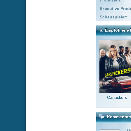
Carjackers
Buffy,
K
Kommentare zu Dead Mi
Um einen Kommen
Wenn Du noch ke
Alle Kommentare
(3)
Spannend, b
gibt genüg
MovieJunk
hätte ich n
kont0mat
Ein sehr gu
Spannend, b
GK777
vo