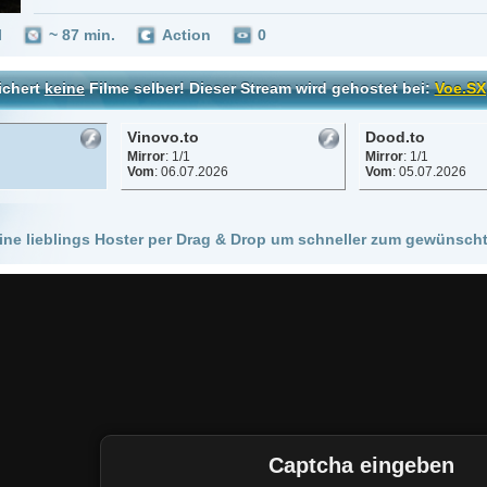
Vinovo.to
Dood.to
Mirror
: 1/1
Mirror
: 1/1
Vom
: 06.07.2026
Vom
: 05.07.2026
 Hoster per Drag & Drop um schneller zum gewünschten Stream zu kommen!