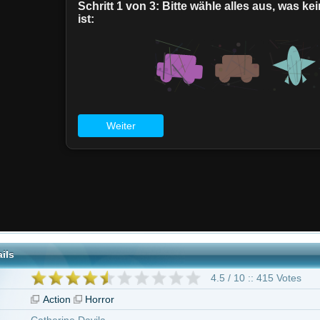
4.5 / 10 :: 415 Votes
on
Horror
ne Davila
orth
 Bayu
Afwan
Andre
Asep
Use Badhu
Budi
Charlie
Rustam Effe
"Dead Mine"