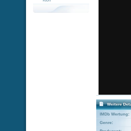
Weitere Details
IMDb Wertung:
Genre:
Acti
Produzent:
Catheri
Executive Producer:
Erika N
Schauspieler:
Ario
Empfohlene Einträge für 