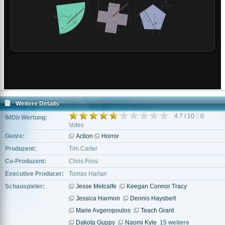
Weitere Details
4.7 / 10 :: 0
IMDb Wertung:
Votes
Genre:
Action
Horror
Produzent:
Tim Carter
Co-Produzent:
Chris Foss
Executive Producer:
Tomas Harlan
Schauspieler:
Jesse Metcalfe
Keegan Connor Tracy
Jessica Harmon
Dennis Haysbert
Marie Avgeropoulos
Teach Grant
Dakota Guppy
Naomi Kyle
15 weitere