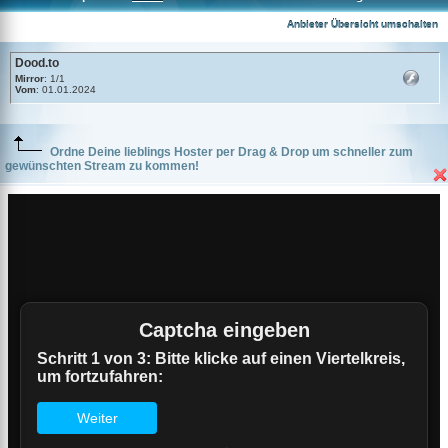
Dood.to
Anbieter Übersicht umschalten
Dood.to
Mirror
: 1/1
Vom
: 01.01.2024
Ordne Deine lieblings Hoster per Drag & Drop um schneller zum
gewünschten Stream zu kommen!