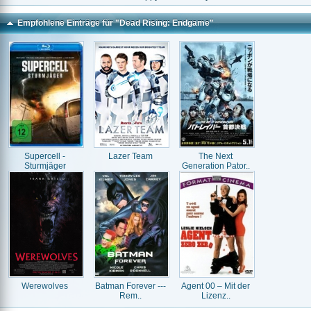
Empfohlene Einträge für "Dead Rising: Endgame"
Supercell -
Lazer Team
The Next
Sturmjäger
Generation Pator..
Werewolves
Batman Forever ---
Agent 00 – Mit der
Rem..
Lizenz..