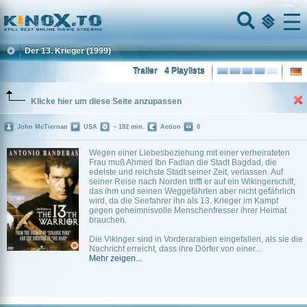
Home
Menu
Der 13. Krieger
(1999)
Trailer
4 Playlists
Klicke hier um diese Seite anzupassen
John McTiernan
USA
~ 102 min.
Action
0
Wegen einer Liebesbeziehung mit einer verheirateten
Frau muß Ahmed Ibn Fadlan die Stadt Bagdad, die
edelste und reichste Stadt seiner Zeit, verlassen. Auf
seiner Reise nach Norden trifft er auf ein Wikingerschiff,
das ihm und seinen Weggefährten aber nicht gefährlich
wird, da die Seefahrer ihn als 13. Krieger im Kampf
gegen geheimnisvolle Menschenfresser ihrer Heimat
brauchen.
Die Vikinger sind in Vorderarabien eingefallen, als sie die
Nachricht erreicht, dass ihre Dörfer von einer...
Mehr zeigen...