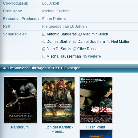
Co-Produzent:
Lou Arkoff
Produzent:
Michael Crichton
Executive Producer:
Ethan Dubrow
FSK:
Freigegeben ab 16 Jahren
Schauspieler:
Antonio Banderas
Vladimir Kulich
Dennis Storhøi
Daniel Southern
Neil Maffin
John DeSantis
Clive Russell
Mischa Hausserman
45 weitere
Empfohlene Einträge für "Der 13. Krieger"
Pandorum
Fluch der Karibik -
Flash Point
Fremd..