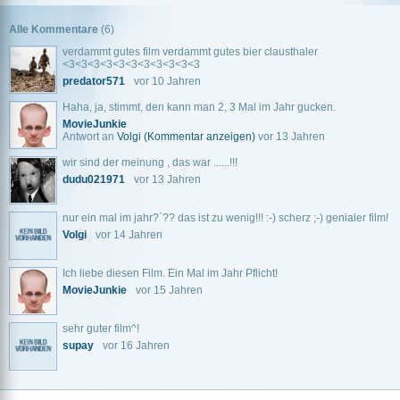
Alle Kommentare
(6)
verdammt gutes film verdammt gutes bier clausthaler
<3<3<3<3<3<3<3<3<3<3<3
predator571
vor 10 Jahren
Haha, ja, stimmt, den kann man 2, 3 Mal im Jahr gucken.
MovieJunkie
Antwort an
Volgi
(Kommentar anzeigen)
vor 13 Jahren
wir sind der meinung , das war ......!!!
dudu021971
vor 13 Jahren
nur ein mal im jahr?`?? das ist zu wenig!!! :-) scherz ;-) genialer film!
Volgi
vor 14 Jahren
Ich liebe diesen Film. Ein Mal im Jahr Pflicht!
MovieJunkie
vor 15 Jahren
sehr guter film^!
supay
vor 16 Jahren