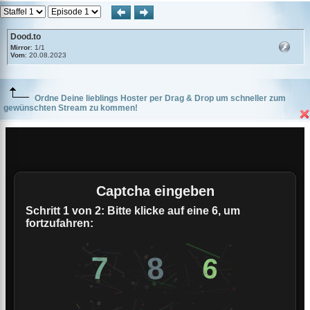
Dood.to
Mirror
: 1/1
Vom
: 20.08.2023
Ordne Deine lieblings Hoster per Drag & Drop um schneller zum
gewünschten Stream zu kommen!