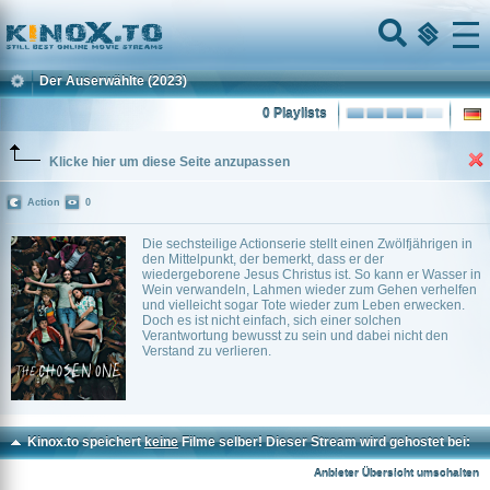
Home
Menu
Der Auserwählte
(2023)
0 Playlists
Klicke hier um diese Seite anzupassen
Action
0
Die sechsteilige Actionserie stellt einen Zwölfjährigen in
den Mittelpunkt, der bemerkt, dass er der
wiedergeborene Jesus Christus ist. So kann er Wasser in
Wein verwandeln, Lahmen wieder zum Gehen verhelfen
und vielleicht sogar Tote wieder zum Leben erwecken.
Doch es ist nicht einfach, sich einer solchen
Verantwortung bewusst zu sein und dabei nicht den
Verstand zu verlieren.
Kinox.to speichert
keine
Filme selber! Dieser Stream wird gehostet bei:
Dood.to
Anbieter Übersicht umschalten