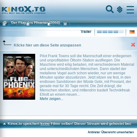
Home
Menu
Der Flug des Phoenix
(2004)
John Moore
~ 113 min.
Action
0
Trailer
Klicke hier um diese Seite anzupassen
Pilot Frank Towns soll die Mannschaft einer entlegenen
und unprofitablen Ölbohr-Station ausfliegen. Die
Maschine wird eilig beladen, mit verschiedenem Material
und unterschiedlichsten Menschen. Dann startet der
metallene Vogel auch schon wieder, nur um wenige
Minuten später abzustürzen. Jetzt sitzen sie fest, in den
endlosen Sanddünen der Wüste Gobi, mit Proviant, der
gerade mal für 30 Tage reicht. Die Zeit drängt, die
Menschen streiten, und mittendrin bastelt Technikfreak
Elliott an einem neuen...
Mehr zeigen...
Kinox.to speichert
keine
Filme selber! Dieser Stream wird gehostet bei:
Voe.SX
Anbieter Übersicht umschalten