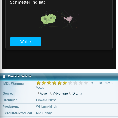
Weitere Details
6.1 / 10 :: 42542
IMDb Wertung:
Votes
Genre:
Action
Adventure
Drama
Drehbuch:
Edward Burns
Produzent:
William Aldrich
Executive Producer:
Ric Kidney