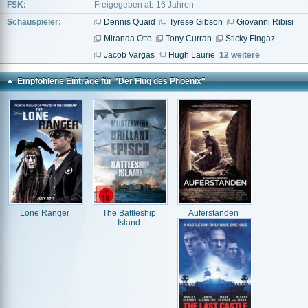
FSK:
Freigegeben ab 16 Jahren
Schauspieler:
Dennis Quaid
Tyrese Gibson
Giovanni Ribisi
Miranda Otto
Tony Curran
Sticky Fingaz
Jacob Vargas
Hugh Laurie
12 weitere
Empfohlene Einträge für "Der Flug des Phoenix"
Lone Ranger
The Battleship
Auferstanden
Island