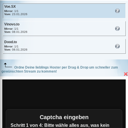
Voe.SX
Mirror
: 1/1
Vom
: 23.01.2026
Vinovo.to
Mirror
: 1/1
Vom
: 08.01.2026
Dood.to
Mirror
: 1/1
Vom
: 08.01.2026
Ordne Deine lieblings Hoster per Drag & Drop um schneller zum
gewünschten Stream zu kommen!