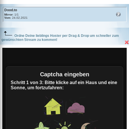
Dood.to
Mirror
: 1/1
Vom
: 24.02.2021
Ordne Deine lieblings Hoster per Drag & Drop um schneller zum
gewünschten Stream zu kommen!