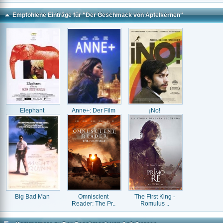
Empfohlene Einträge für "Der Geschmack von Apfelkernen"
Elephant
Anne+: Der Film
¡No!
Big Bad Man
Omniscient
The First King -
Reader: The Pr..
Romulus ..