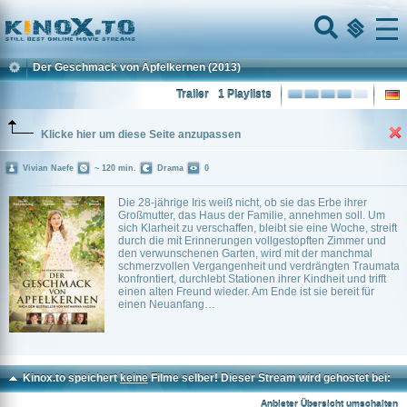
Home
Menu
Der Geschmack von Apfelkernen
(2013)
Trailer
1 Playlists
Klicke hier um diese Seite anzupassen
Vivian Naefe
~ 120 min.
Drama
0
Die 28-jährige Iris weiß nicht, ob sie das Erbe ihrer
Großmutter, das Haus der Familie, annehmen soll. Um
sich Klarheit zu verschaffen, bleibt sie eine Woche, streift
durch die mit Erinnerungen vollgestopften Zimmer und
den verwunschenen Garten, wird mit der manchmal
schmerzvollen Vergangenheit und verdrängten Traumata
konfrontiert, durchlebt Stationen ihrer Kindheit und trifft
einen alten Freund wieder. Am Ende ist sie bereit für
einen Neuanfang…
Kinox.to speichert
keine
Filme selber! Dieser Stream wird gehostet bei:
Dood.to
Anbieter Übersicht umschalten