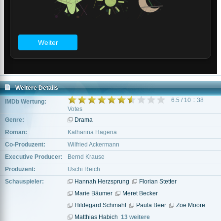
Weitere Details
6.5 / 10 :: 38
IMDb Wertung:
Votes
Genre:
Drama
Roman:
Katharina Hagena
Co-Produzent:
Wilfried Ackermann
Executive Producer:
Bernd Krause
Produzent:
Uschi Reich
Schauspieler:
Hannah Herzsprung
Florian Stetter
Marie Bäumer
Meret Becker
Hildegard Schmahl
Paula Beer
Zoe Moore
Matthias Habich
13 weitere