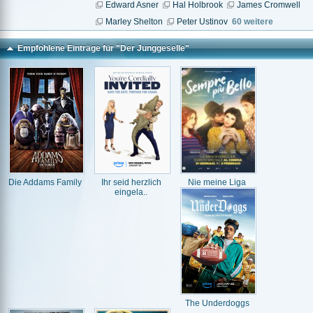
Edward Asner
Hal Holbrook
James Cromwell
Marley Shelton
Peter Ustinov
60 weitere
Empfohlene Einträge für "Der Junggeselle"
Die Addams Family
Ihr seid herzlich
Nie meine Liga
eingela..
The Underdoggs