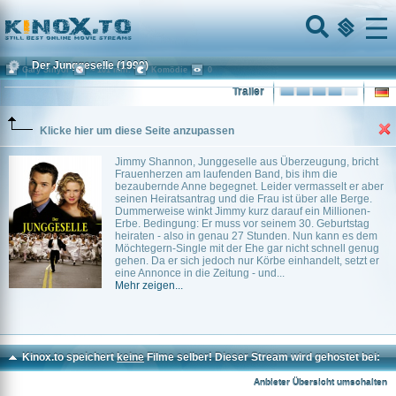
Home
Menu
Der Junggeselle
(1999)
Gary Sinyor
~ 101 min.
Komödie
0
Trailer
Klicke hier um diese Seite anzupassen
Jimmy Shannon, Junggeselle aus Überzeugung, bricht
Frauenherzen am laufenden Band, bis ihm die
bezaubernde Anne begegnet. Leider vermasselt er aber
seinen Heiratsantrag und die Frau ist über alle Berge.
Dummerweise winkt Jimmy kurz darauf ein Millionen-
Erbe. Bedingung: Er muss vor seinem 30. Geburtstag
heiraten - also in genau 27 Stunden. Nun kann es dem
Möchtegern-Single mit der Ehe gar nicht schnell genug
gehen. Da er sich jedoch nur Körbe einhandelt, setzt er
eine Annonce in die Zeitung - und...
Mehr zeigen...
Kinox.to speichert
keine
Filme selber! Dieser Stream wird gehostet bei:
Vinovo.to
Anbieter Übersicht umschalten