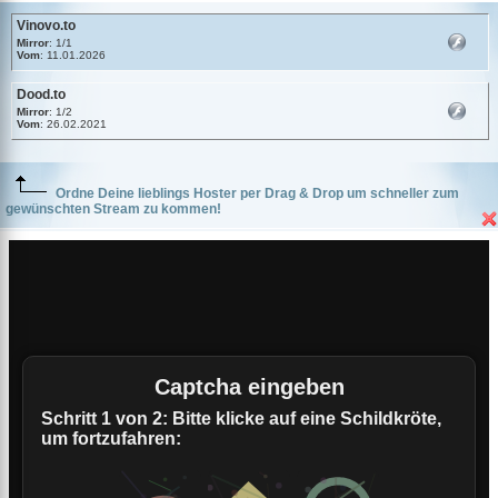
Vinovo.to
Mirror
: 1/1
Vom
: 11.01.2026
Dood.to
Mirror
: 1/2
Vom
: 26.02.2021
Ordne Deine lieblings Hoster per Drag & Drop um schneller zum
gewünschten Stream zu kommen!