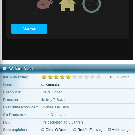
Weitere Details
IMDb Wertung:
5 / 10 :: 0 Votes
Genre:
Komödie
Drehbuch:
Steve Cohen
Produzent:
Jeffrey T. Barabe
Executive Producer:
Michael De Luca
Co-Produzent:
Leon Dudevoir
FSK:
Freigegeben ab 6 Jahren
Schauspieler:
Chris O'Donnell
Renée Zellweger
Artie Lange