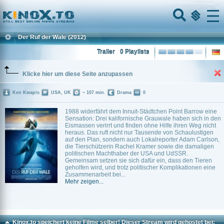
Home
Menu
Der Ruf der Wale
(2012)
Trailer
0 Playlists
Klicke hier um diese Seite anzupassen
Ken Kwapis
USA, UK
~ 107 min.
Drama
0
1988 widerfährt dem Innuit-Städtchen Point Barrow eine
Sensation: Drei kalifornische Grauwale haben sich in den
Eismassen verirrt und finden ohne Hilfe ihren Weg nicht
heraus. Das ruft nicht nur Tausende von Schaulustigen
auf den Plan, sondern auch Lokalreporter Adam Carlson,
die Tierschützerin Rachel Kramer sowie die damaligen
politischen Machthaber der USA und UdSSR.
Gemeinsam setzen sie sich dafür ein, dass den Tieren
geholfen wird, und trotz politischer Komplikationen eine
Zusammenarbeit bei...
Mehr zeigen...
Kinox.to speichert
keine
Filme selber! Dieser Stream wird gehostet bei: