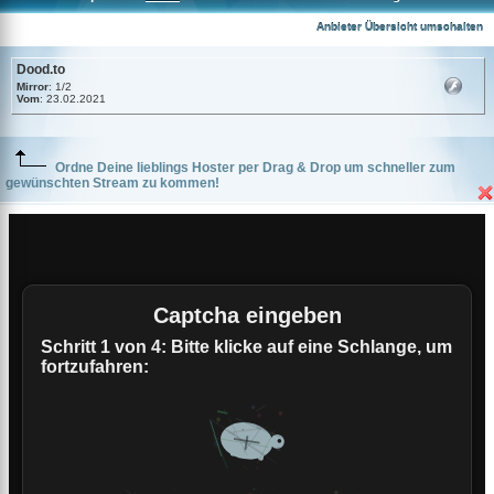
Dood.to
Anbieter Übersicht umschalten
Dood.to
Mirror
: 1/2
Vom
: 23.02.2021
Ordne Deine lieblings Hoster per Drag & Drop um schneller zum
gewünschten Stream zu kommen!