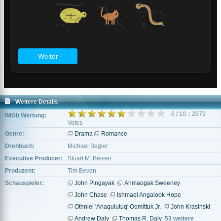
Weitere Details
6 / 10 :: 2679
IMDb Wertung:
Votes
Genre:
Drama
Romance
Drehbuch:
Michael Begler
Executive Producer:
Stuart M. Besser
Produzent:
Tim Bevan
Schauspieler:
John Pingayak
Ahmaogak Sweeney
John Chase
Ishmael Angalook Hope
Othniel 'Anaqulutuq' Oomittuk Jr.
John Krasinski
Andrew Daly
Thomas R. Daly
53 weitere