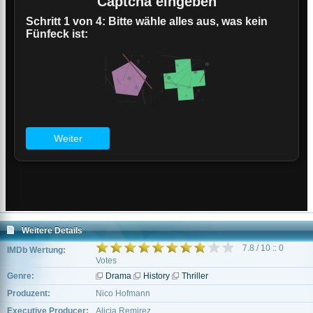
Weitere Details
7.8 / 10 :: 0
IMDb Wertung:
Votes
Genre:
Drama
History
Thriller
Produzent:
Nico Hofmann
Executive Producer:
Alicia Remirez