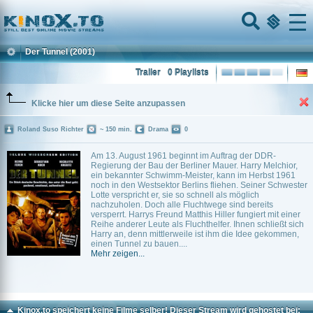
Home
Menu
Der Tunnel
(2001)
Trailer
0 Playlists
Klicke hier um diese Seite anzupassen
Roland Suso Richter
~ 150 min.
Drama
0
Am 13. August 1961 beginnt im Auftrag der DDR-
Regierung der Bau der Berliner Mauer. Harry Melchior,
ein bekannter Schwimm-Meister, kann im Herbst 1961
noch in den Westsektor Berlins fliehen. Seiner Schwester
Lotte verspricht er, sie so schnell als möglich
nachzuholen. Doch alle Fluchtwege sind bereits
versperrt. Harrys Freund Matthis Hiller fungiert mit einer
Reihe anderer Leute als Fluchthelfer. Ihnen schließt sich
Harry an, denn mittlerweile ist ihm die Idee gekommen,
einen Tunnel zu bauen....
Mehr zeigen...
Kinox.to speichert
keine
Filme selber! Dieser Stream wird gehostet bei: