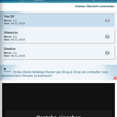
Voe.SX
Anbieter Übersicht umschalten
Voe.SX
Mirror
: 1/1
Vom
: 06.01.2026
Vinovo.to
Mirror
: 1/1
Vom
: 06.01.2026
Dood.to
Mirror
: 1/1
Vom
: 06.01.2026
Ordne Deine lieblings Hoster per Drag & Drop um schneller zum
gewünschten Stream zu kommen!