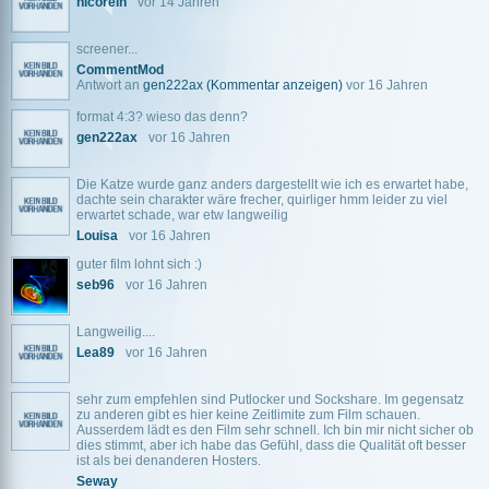
nicorein
vor 14 Jahren
screener...
CommentMod
Antwort an
gen222ax
(Kommentar anzeigen)
vor 16 Jahren
format 4:3? wieso das denn?
gen222ax
vor 16 Jahren
Die Katze wurde ganz anders dargestellt wie ich es erwartet habe,
dachte sein charakter wäre frecher, quirliger hmm leider zu viel
erwartet schade, war etw langweilig
Louisa
vor 16 Jahren
guter film lohnt sich :)
seb96
vor 16 Jahren
Langweilig....
Lea89
vor 16 Jahren
sehr zum empfehlen sind Putlocker und Sockshare. Im gegensatz
zu anderen gibt es hier keine Zeitlimite zum Film schauen.
Ausserdem lädt es den Film sehr schnell. Ich bin mir nicht sicher ob
dies stimmt, aber ich habe das Gefühl, dass die Qualität oft besser
ist als bei denanderen Hosters.
Seway