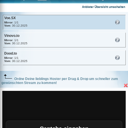
Voe.SX
Anbieter Übersicht umschalten
Voe.SX
Mirror
: 1/1
Vom
: 30.12.2025
Vinovo.to
Mirror
: 1/1
Vom
: 30.12.2025
Dood.to
Mirror
: 1/1
Vom
: 30.12.2025
Ordne Deine lieblings Hoster per Drag & Drop um schneller zum
gewünschten Stream zu kommen!