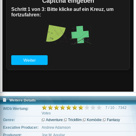
Weitere Details
7 / 10 :: 7342
IMDb Wertung:
Votes
Genre:
Adventure
Trickfilm
Komödie
Fantasy
Executive Producer:
Andrew Adamson
Produzent:
Joe M. Aguilar