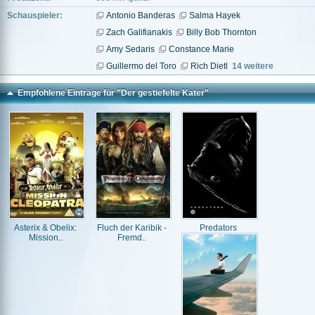
Schauspieler:
Antonio Banderas
Salma Hayek
Zach Galifianakis
Billy Bob Thornton
Amy Sedaris
Constance Marie
Guillermo del Toro
Rich Dietl
14 weitere
Empfohlene Einträge für "Der gestiefelte Kater"
Asterix & Obelix:
Fluch der Karibik -
Predators
Mission..
Fremd..