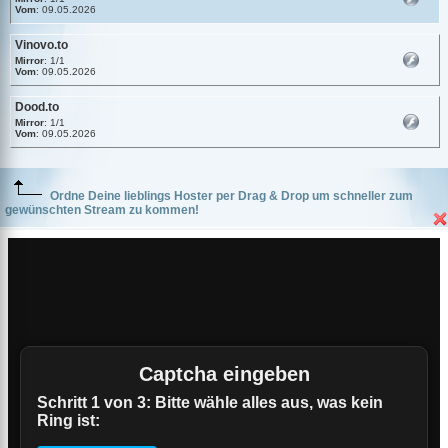
Vom
: 09.05.2026
Vinovo.to
Mirror
: 1/1
Vom
: 09.05.2026
Dood.to
Mirror
: 1/1
Vom
: 09.05.2026
Ordne Deine lieblings Hoster per Drag & Drop um schneller zum
gewünschten Stream zu kommen!