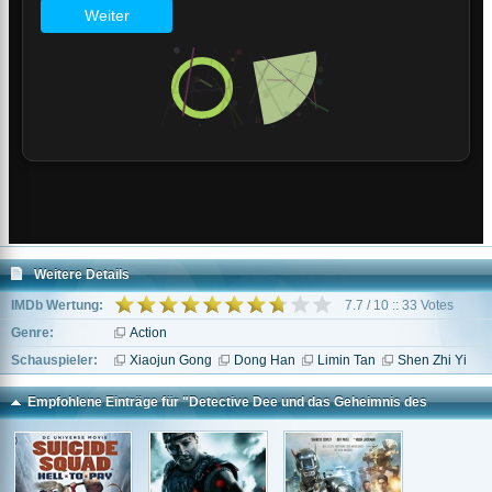
Weitere Details
IMDb Wertung:
7.7 / 10 :: 33 Votes
Genre:
Action
Schauspieler:
Xiaojun Gong
Dong Han
Limin Tan
Shen Zhi Yi
Empfohlene Einträge für "Detective Dee und das Geheimnis des
Himmels"