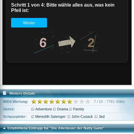
Weitere Details
IMDb Wertung:
7 / 10 :: 7761 Votes
Genre:
Adventure
Drama
Family
Schauspieler:
Meredith Salenger
John Cusack
Jed
Empfohlene Einträge für "Die Abenteuer der Natty Gann"