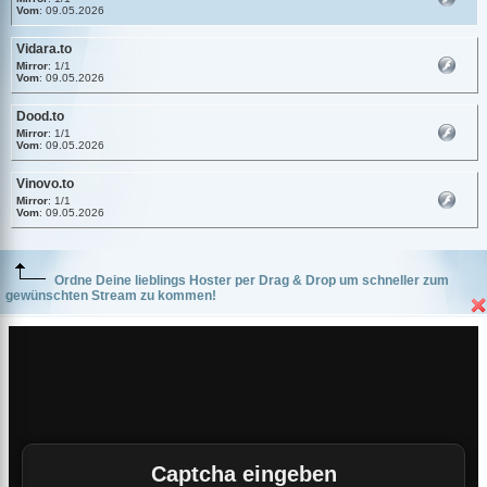
Vom
: 09.05.2026
Vidara.to
Mirror
: 1/1
Vom
: 09.05.2026
Dood.to
Mirror
: 1/1
Vom
: 09.05.2026
Vinovo.to
Mirror
: 1/1
Vom
: 09.05.2026
Ordne Deine lieblings Hoster per Drag & Drop um schneller zum
gewünschten Stream zu kommen!