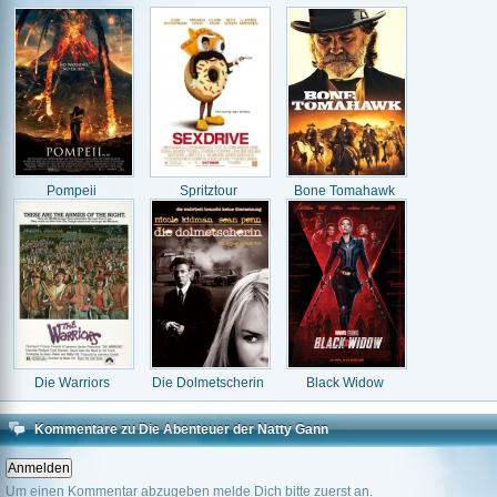
Pompeii
Spritztour
Bone Tomahawk
Die Warriors
Die Dolmetscherin
Black Widow
Kommentare zu Die Abenteuer der Natty Gann
Um einen Kommentar abzugeben melde Dich bitte zuerst an.