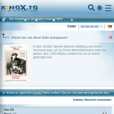
Home
Menu
Die Abenteuer der Natty Gann
(1985)
Jeremy Kagan
USA
~ 101 min.
Adventure
0
Trailer
Klicke hier um diese Seite anzupassen
In den 1930er Jahren läuft ein Wildfang von ihrem
Vormund weg, um zu ihrem alleinstehenden Vater zu
gehen, der 2.000 Meilen entfernt ist, wo er Arbeit
gefunden hat.
Kinox.to speichert
keine
Filme selber! Dieser Stream wird gehostet bei:
Voe.SX
Anbieter Übersicht umschalten
Voe.SX
Mirror
: 1/1