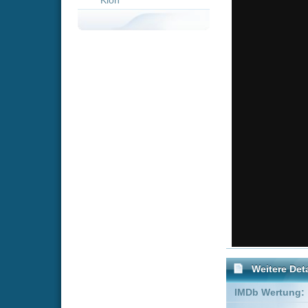
Weitere Details
IMDb Wertung:
Genre:
Komödie
FSK:
Freigegeben
Schauspieler:
Wendi Mc
Patton Os
Empfohlene Einträge für 