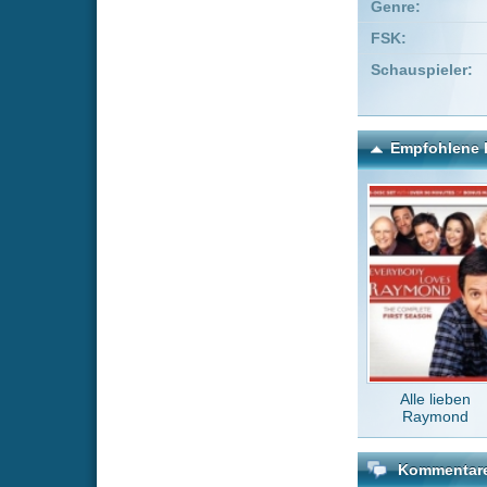
Alle lieben
Par
Raymond
Kommentare zu Die Gold
Um einen Kommen
Wenn Du noch ke
Alle Kommentare
(0)