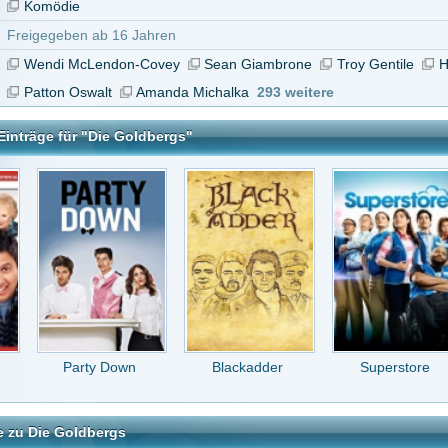
ty Down
Blackadder
Superstore
Duck Dodgers
bergs
tar abzugeben melde Dich bitte zuerst an.
in Konto bei uns hast, kannst Du Dich hier
registrieren
.
Keine Kommentare vorhanden.