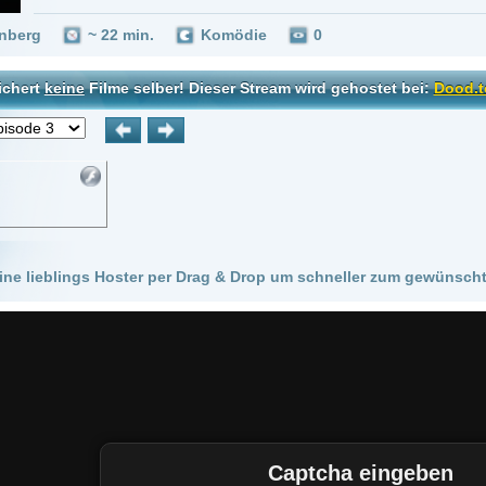
 Hoster per Drag & Drop um schneller zum gewünschten Stream zu kommen!