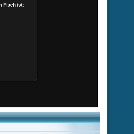
egal
Jeff Garlin