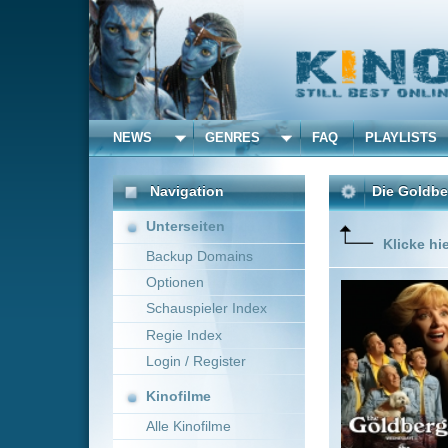
NEWS
GENRES
FAQ
PLAYLISTS
ALLE
Navigation
Die Goldbergs
(2013)
Unterseiten
Klicke hier um diese 
Backup Domains
Optionen
Bei „The
mit sein
Schauspieler Index
Konfronta
Regie Index
Login / Register
Kinofilme
Alle Kinofilme
Filme
David Katzenberg
~
Alle Filme
Beliebte
Kinox.to speichert
keine
F