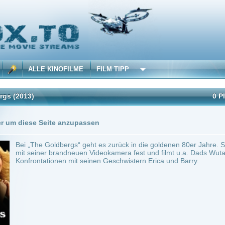
 KINOFILME
FILM TIPP
0 Playlists
1 Übersetzung
Seite anzupassen
 Goldbergs“ geht es zurück in die goldenen 80er Jahre. Sprössling Adam hält das ge
er brandneuen Videokamera fest und filmt u.a. Dads Wutausbrüche, Moms überfürsorg
tionen mit seinen Geschwistern Erica und Barry.
 22 min.
Komödie
0
ilme selber! Dieser Stream wird gehostet bei:
Dood.to
Anbie