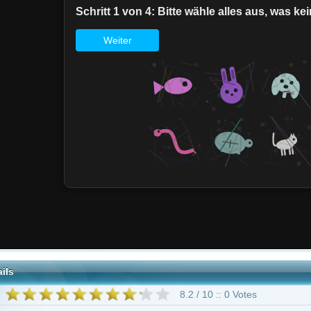
8.2 / 10 :: 0 Votes
 ab 16 Jahren
Lendon-Covey
Sean Giambrone
Troy Gentile
Hayley Orrantia
George S
walt
Amanda Michalka
293 weitere
"Die Goldbergs"