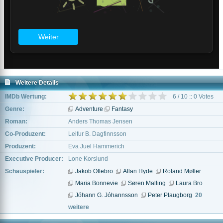
Weitere Details
IMDb Wertung:
6 / 10 :: 0 Votes
Genre:
Adventure
Fantasy
Roman:
Anders Thomas Jensen
Co-Produzent:
Leifur B. Dagfinnsson
Produzent:
Eva Juel Hammerich
Executive Producer:
Lone Korslund
Schauspieler:
Jakob Oftebro
Allan Hyde
Roland Møller
Maria Bonnevie
Søren Malling
Laura Bro
Jóhann G. Jóhannsson
Peter Plaugborg
20
weitere