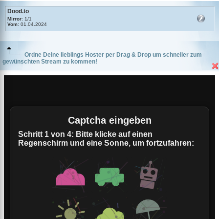
Dood.to
Mirror
: 1/1
Vom
: 01.04.2024
Ordne Deine lieblings Hoster per Drag & Drop um schneller zum
gewünschten Stream zu kommen!