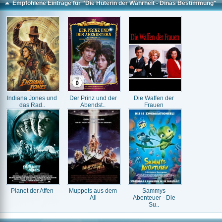
Empfohlene Einträge für "Die Hüterin der Wahrheit - Dinas Bestimmung"
Indiana Jones und
Der Prinz und der
Die Waffen der
das Rad..
Abendst..
Frauen
Planet der Affen
Muppets aus dem
Sammys
All
Abenteuer - Die
Su..