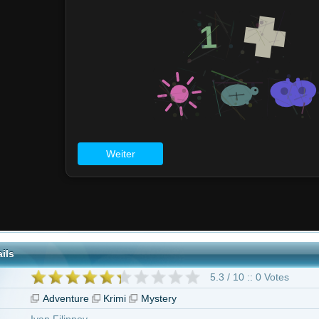
5.3 / 10 :: 0 Votes
nture
Krimi
Mystery
lippov
 Gorina
 Melkumov
"Die Neunte"