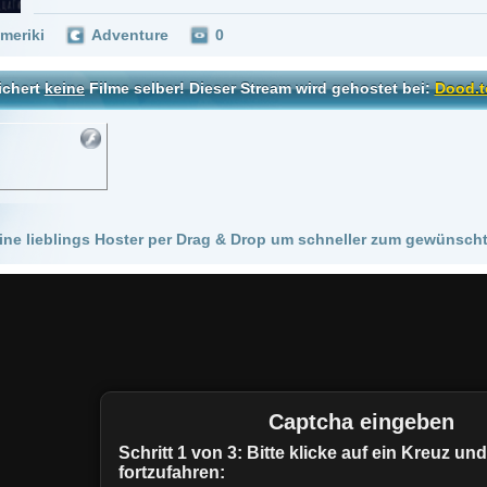
 Hoster per Drag & Drop um schneller zum gewünschten Stream zu kommen!