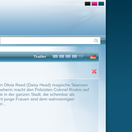
) magische Seancen
n Colonel Rostov auf
cheinbar als
ahnsinnigen
ter Übersicht umschalten