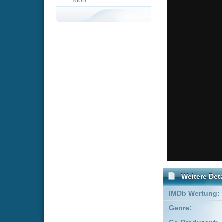
Weitere Details
IMDb Wertung:
Genre:
Adve
Co-Produzent:
Ivan Fi
Executive Producer:
Natalia
Produzent:
Sergey
Empfohlene Einträge für 