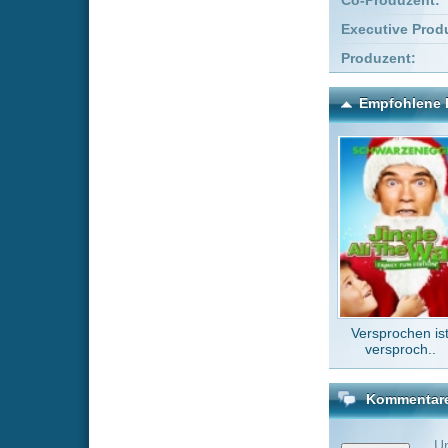
Versprochen ist
Bro
versproch..
Kommentare zu Die Neun
Um einen Kommen
Wenn Du noch ke
Alle Kommentare
(0)