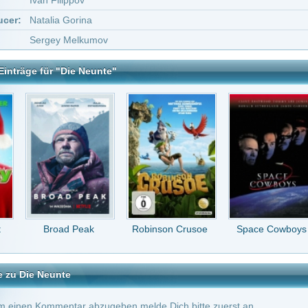
ad Peak
Robinson Crusoe
Space Cowboys
Bibi & Tina - Der
Film
te
tar abzugeben melde Dich bitte zuerst an.
in Konto bei uns hast, kannst Du Dich hier
registrieren
.
Keine Kommentare vorhanden.