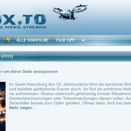
 KINOFILME
FILM TIPP
Trailer
Seite anzupassen
 Petersburg des 19. Jahrhunderts führt die berühmte Britin Olivia Reed (Daisy Head
bte spiritistische Events durch. Ihr Ruf als erfahrene Hellseherin macht den Poliziste
rksam. Rostov untersucht gleichzeitig brutale Ritualmorde in der ganzen Stadt, die s
eschwörungen oder Totenerweckungen dienen sollen. Acht junge Frauen sind dem w
ler bereits zum Opfer gefallen. Olivias Vater Jack hat dabei...
en...
Adventure
0
ilme selber! Dieser Stream wird gehostet bei:
Dood.to
Anbie