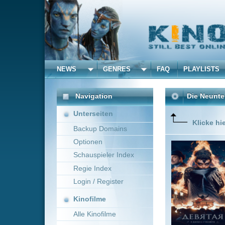
NEWS
GENRES
FAQ
PLAYLISTS
ALLE
Navigation
Die Neunte
(2019)
Unterseiten
Klicke hier um diese 
Backup Domains
Optionen
Im Sankt
und belie
Schauspieler Index
sie aufme
Regie Index
Geisterb
Serienkil
Login / Register
Mehr zeig
Kinofilme
Alle Kinofilme
Filme
Nikolay Khomeriki
Alle Filme
Beliebte
Kinox.to speichert
keine
F