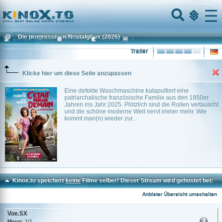
Home
Menu
Die progressiven Nostalgiker
(2026)
Vinciane Millereau
~ 103 min.
Komödie
0
Trailer
Klicke hier um diese Seite anzupassen
Eine defekte Waschmaschine katapultiert eine
patriarchalische französische Familie aus den 1950er
Jahren ins Jahr 2025. Plötzlich sind die Rollen vertauscht
und die schöne moderne Welt nervt immer mehr. Wie
kommt man(n) wieder zur...
Kinox.to speichert
keine
Filme selber! Dieser Stream wird gehostet bei:
Voe.SX
Anbieter Übersicht umschalten
Voe.SX
Mirror
: 2/2