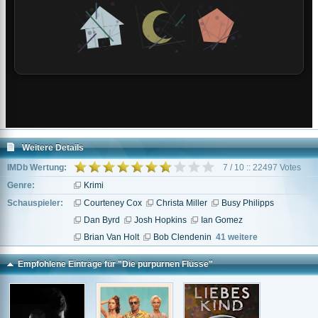
Weitere Details
IMDb Wertung:
7 / 10 :: 22497 Votes
Genre:
Krimi
Schauspieler:
Courteney Cox
Christa Miller
Busy Philipps
Dan Byrd
Josh Hopkins
Ian Gomez
Brian Van Holt
Bob Clendenin
41 weitere
Empfohlene Einträge für "Die purpurnen Flüsse"