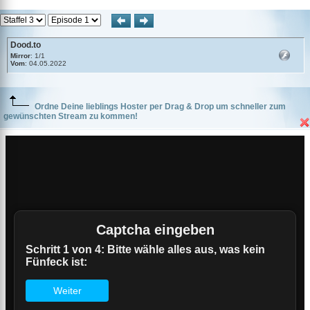
Dood.to
Mirror
: 1/1
Vom
: 04.05.2022
Ordne Deine lieblings Hoster per Drag & Drop um schneller zum
gewünschten Stream zu kommen!