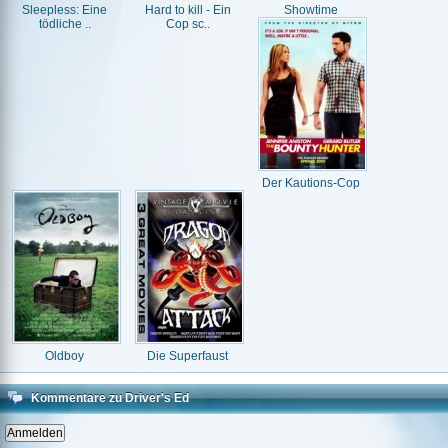
Sleepless: Eine
Hard to kill - Ein
Showtime
tödliche ..
Cop sc..
Der Kautions-Cop
Oldboy
Die Superfaust
Kommentare zu Driver's Ed