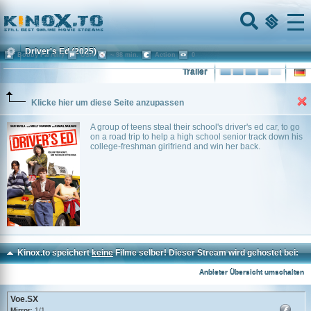
Home
Menu
Driver's Ed
(2025)
Bobby Farrelly
USA
~ 98 min.
Action
0
Trailer
Klicke hier um diese Seite anzupassen
A group of teens steal their school's driver's ed car, to go
on a road trip to help a high school senior track down his
college-freshman girlfriend and win her back.
Kinox.to speichert
keine
Filme selber! Dieser Stream wird gehostet bei:
Voe.SX
Anbieter Übersicht umschalten
Voe.SX
Mirror
: 1/1