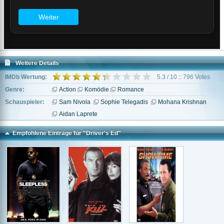
Weitere Details
IMDb Wertung:
5.3 / 10 :: 796 Votes
Genre:
Action
Komödie
Romance
Schauspieler:
Sam Nivola
Sophie Telegadis
Mohana Krishnan
Aidan Laprete
Empfohlene Einträge für "Driver's Ed"