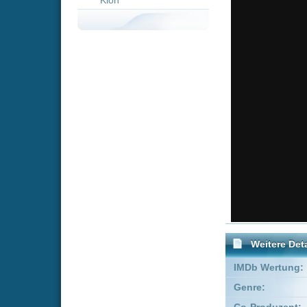
Weitere Details
IMDb Wertung:
Genre:
Adve
Co-Produzent:
Zachar
Executive Producer:
Jürgen
Produzent:
Josh L
FSK:
Freige
Empfohlene Einträge für 