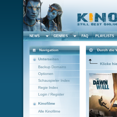
NEWS
GENRES
FAQ
PLAYLISTS
ALLE
Navigation
Durch die Wand
(2017)
Unterseiten
Klicke hier um diese 
Backup Domains
Optionen
Im Janua
sogenann
Schauspieler Index
Yosemite
Regie Index
steilen F
traumatis
Login / Register
Mehr zeig
Kinofilme
Alle Kinofilme
Filme
Josh Lowell
Adven
Alle Filme
Beliebte
Kinox.to speichert
keine
F