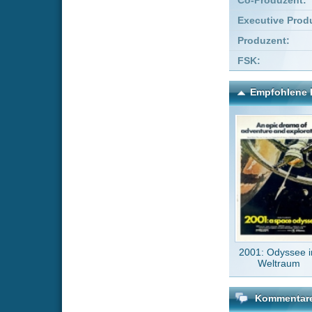
2001: Odyssee im
Mupp
Weltraum
Kommentare zu Durch di
Um einen Kommen
Wenn Du noch ke
Alle Kommentare
(0)