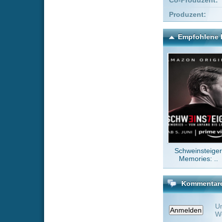
Schweinsteiger
Memories: ..
Kommentare zu Ecstasy 
Um einen Kommen
Wenn Du noch ke
Alle Kommentare
(0)