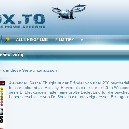
 KINOFILME
FILM TIPP
Seite anzupassen
r ‘Sasha’ Shulgin ist der Erfinder von über 200 psychedelischen Verbindungen, dar
ekannt als Ecstasy. Er wird als einer der größten Wissenschaftler des 20. Jahrhunde
tdeckungen hatten eine große Bedeutung für die psychedelische Forschung. “Ecstasy 
chichte von Dr. Shulgin ein und zeigt dessen Errungenschaften und was sie für die 
Biografie
0
ilme selber! Dieser Stream wird gehostet bei:
Voe.SX
Anbie