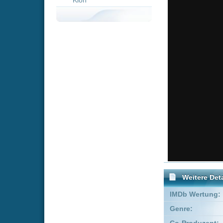
Weitere Details
IMDb Wertung:
Genre:
Biografie
Co-Produzent:
Christopher 
Produzent:
Sebastian Sav
Empfohlene Einträge für 