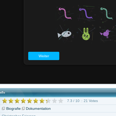
7.3 / 10 :: 21 Votes
Dokumentation
Frierson
ille
"Ecstasy Bandits"