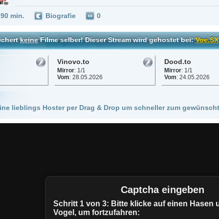
Vinovo.to
Dood.to
Vidara.to
Mirror
: 1/1
Mirror
: 1/1
Mirror
: 1/1
Vom
: 28.05.2026
Vom
: 24.05.2026
Vom
: 25.05.
 Hoster per Drag & Drop um schneller zum gewünschten Stream zu kommen!