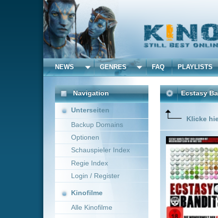
NEWS
GENRES
FAQ
PLAYLISTS
ALLE
Navigation
Ecstasy Bandits
(2010)
Unterseiten
Klicke hier um diese 
Backup Domains
Optionen
Alexande
besser b
Schauspieler Index
seine En
Regie Index
Lebensges
Login / Register
Kinofilme
Alle Kinofilme
Filme
USA
~ 90 min.
Alle Filme
Beliebte
Kinox.to speichert
keine
F