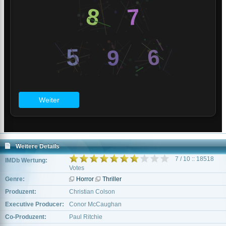
Weitere Details
7 / 10 :: 18518
IMDb Wertung:
Votes
Genre:
Horror
Thriller
Produzent:
Christian Colson
Executive Producer:
Conor McCaughan
Co-Produzent:
Paul Ritchie