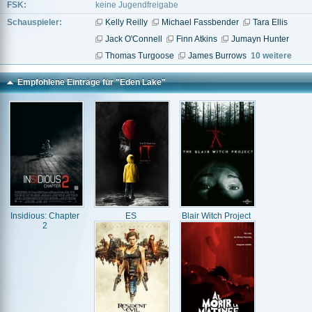
FSK:
keine Jugendfreigabe
Schauspieler:
Kelly Reilly
Michael Fassbender
Tara Ellis
Jack O'Connell
Finn Atkins
Jumayn Hunter
Thomas Turgoose
James Burrows
10 weitere
Empfohlene Einträge für "Eden Lake"
Insidious: Chapter
ES
Blair Witch Project
2