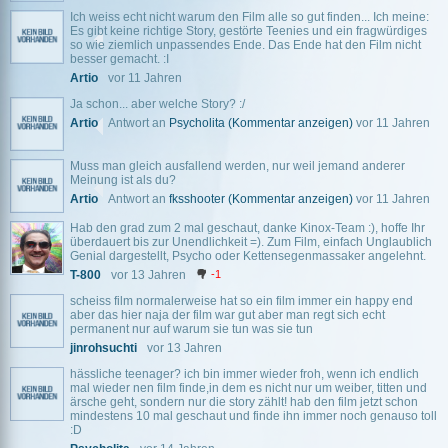
Ich weiss echt nicht warum den Film alle so gut finden... Ich meine:
Es gibt keine richtige Story, gestörte Teenies und ein fragwürdiges
so wie ziemlich unpassendes Ende. Das Ende hat den Film nicht
besser gemacht. :I
Artio
vor 11 Jahren
Ja schon... aber welche Story? :/
Artio
Antwort an
Psycholita
(Kommentar anzeigen)
vor 11 Jahren
Muss man gleich ausfallend werden, nur weil jemand anderer
Meinung ist als du?
Artio
Antwort an
fksshooter
(Kommentar anzeigen)
vor 11 Jahren
Hab den grad zum 2 mal geschaut, danke Kinox-Team :), hoffe Ihr
überdauert bis zur Unendlichkeit =). Zum Film, einfach Unglaublich
Genial dargestellt, Psycho oder Kettensegenmassaker angelehnt.
T-800
vor 13 Jahren
-1
scheiss film normalerweise hat so ein film immer ein happy end
aber das hier naja der film war gut aber man regt sich echt
permanent nur auf warum sie tun was sie tun
jinrohsuchti
vor 13 Jahren
hässliche teenager? ich bin immer wieder froh, wenn ich endlich
mal wieder nen film finde,in dem es nicht nur um weiber, titten und
ärsche geht, sondern nur die story zählt! hab den film jetzt schon
mindestens 10 mal geschaut und finde ihn immer noch genauso toll
:D