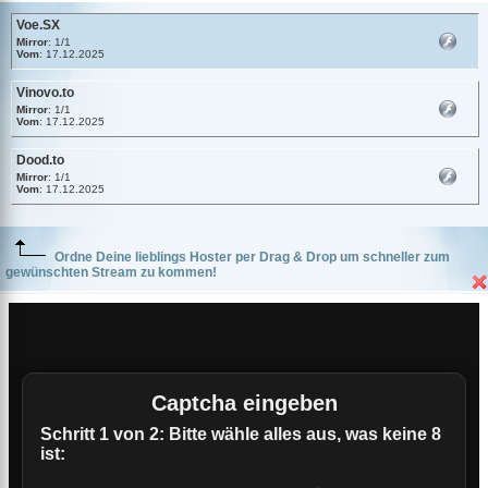
Voe.SX
Mirror
: 1/1
Vom
: 17.12.2025
Vinovo.to
Mirror
: 1/1
Vom
: 17.12.2025
Dood.to
Mirror
: 1/1
Vom
: 17.12.2025
Ordne Deine lieblings Hoster per Drag & Drop um schneller zum
gewünschten Stream zu kommen!