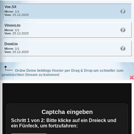
Voe.SX
Mirror
: 1/1
Vom
: 25.12.2025
Vinovo.to
Mirror
: 1/1
Vom
: 25.12.2025
Dood.to
Mirror
: 1/1
Vom
: 25.12.2025
Ordne Deine lieblings Hoster per Drag & Drop um schneller zum
gewünschten Stream zu kommen!