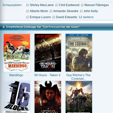
Schauspieler:
Shirley MacLaine
Clint Eastwood
Manuel Fábregas
Alberto Morin
Armando Silvestre
John Kelly
Enrique Lucero
David Estuardo
12 weitere
Empfohlene Einträge für "Ein Fressen für die Geier"
Mandingo
96 Hours - Taken 3
Guy Ritchie’s The
Covenan..