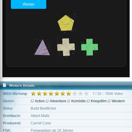
Weitere Details
IMDb Wertung:
7 / 10 :: 7606 Votes
Genre:
Action
Adventure
Komödie
Kriegsfilm
Western
Story:
Budd Boetticher
Drehbuch:
Albert Maltz
Produzent:
Carroll Case
FSK:
Freigegeben ab 16 Jahren