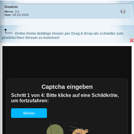
Dood.to
Mirror
: 1/1
Vom
: 09.05.2026
Ordne Deine lieblings Hoster per Drag & Drop um schneller zum
gewünschten Stream zu kommen!