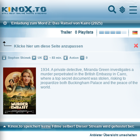
Home
Menu
Einladung zum Mord 2: Das Rätsel von Kairo
(2025)
Trailer
0 Playlists
Klicke hier um diese Seite anzupassen
Stephen Shimek
UK
~ 83 min.
Action
0
1934. A private detective, Miranda Green investigates a
murder perpetrated in the British Embassy in Cairo,
where a top secret document was stolen, risking to
jeopardize both Buckingham Palace and the peace of the
world.
Kinox.to speichert
keine
Filme selber! Dieser Stream wird gehostet bei:
Dood.to
Anbieter Übersicht umschalten