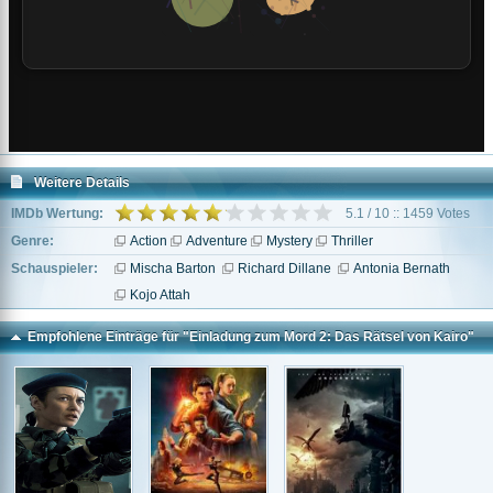
Weitere Details
IMDb Wertung:
5.1 / 10 :: 1459 Votes
Genre:
Action
Adventure
Mystery
Thriller
Schauspieler:
Mischa Barton
Richard Dillane
Antonia Bernath
Kojo Attah
Empfohlene Einträge für "Einladung zum Mord 2: Das Rätsel von Kairo"