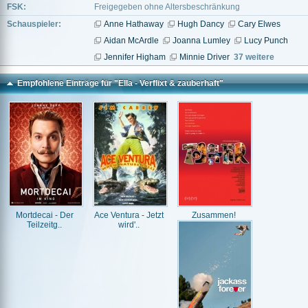
FSK:
Freigegeben ohne Altersbeschränkung
Schauspieler:
Anne Hathaway
Hugh Dancy
Cary Elwes
Aidan McArdle
Joanna Lumley
Lucy Punch
Jennifer Higham
Minnie Driver
37 weitere
Empfohlene Einträge für "Ella - Verflixt & zauberhaft"
Mortdecai - Der
Ace Ventura - Jetzt
Zusammen!
Teilzeitg..
wird'..