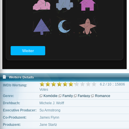
Weitere Details
6.2 / 10 :: 15806
IMDb Wertung:
Votes
Genre:
Komödie
Family
Fantasy
Romance
Drehbuch:
Michele J. Wolff
Executive Producer:
Su Armstrong
Co-Produzent:
James Flynn
Produzent:
Jane Startz