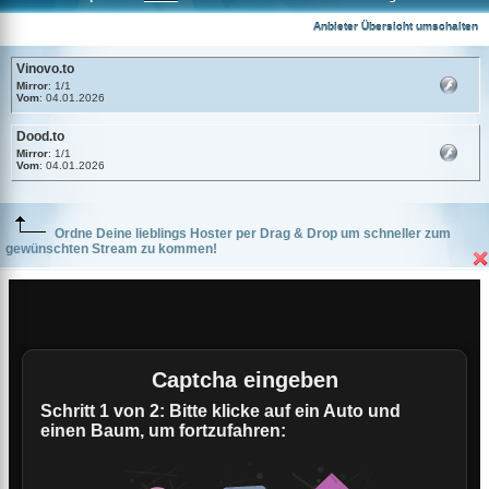
Vinovo.to
Anbieter Übersicht umschalten
Vinovo.to
Mirror
: 1/1
Vom
: 04.01.2026
Dood.to
Mirror
: 1/1
Vom
: 04.01.2026
Ordne Deine lieblings Hoster per Drag & Drop um schneller zum
gewünschten Stream zu kommen!