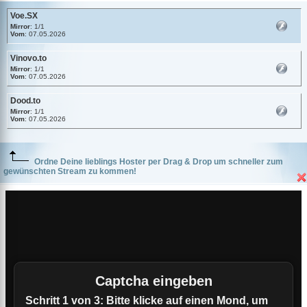
Voe.SX
Mirror
: 1/1
Vom
: 07.05.2026
Vinovo.to
Mirror
: 1/1
Vom
: 07.05.2026
Dood.to
Mirror
: 1/1
Vom
: 07.05.2026
Ordne Deine lieblings Hoster per Drag & Drop um schneller zum
gewünschten Stream zu kommen!