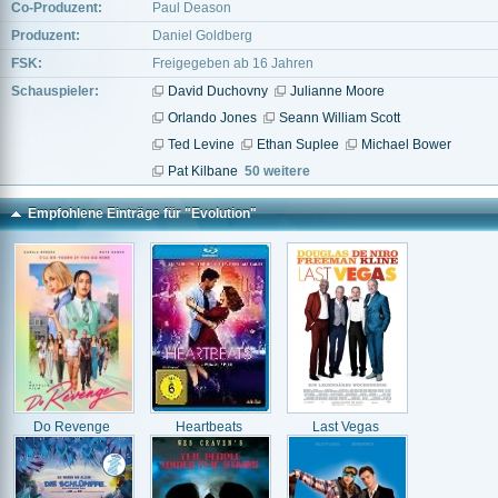
Co-Produzent:
Paul Deason
Produzent:
Daniel Goldberg
FSK:
Freigegeben ab 16 Jahren
Schauspieler:
David Duchovny
Julianne Moore
Orlando Jones
Seann William Scott
Ted Levine
Ethan Suplee
Michael Bower
Pat Kilbane
50 weitere
Empfohlene Einträge für "Evolution"
Do Revenge
Heartbeats
Last Vegas