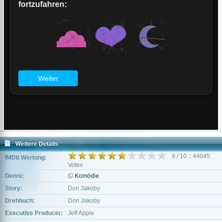
Weitere Details
6 / 10 :: 44045
IMDb Wertung:
Votes
Genre:
Komödie
Story:
Don Jakoby
Drehbuch:
Don Jakoby
Executive Producer:
Jeff Apple