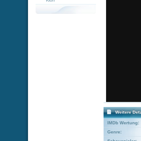
Weitere Details
IMDb Wertung:
Genre:
Action
T
Schauspieler:
Nassim S
Empfohlene Einträge für 