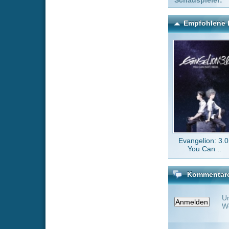
Evangelion: 3.0:
B
You Can ..
Kommentare zu Farang
Um einen Kommen
Wenn Du noch ke
Alle Kommentare
(0)