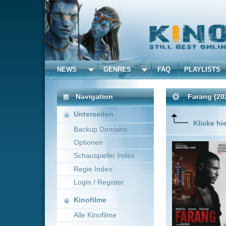
NEWS
GENRES
FAQ
PLAYLISTS
ALLE
Navigation
Farang
(2023)
Unterseiten
Klicke hier um diese 
Backup Domains
Optionen
Sam ist e
vor. Währ
Schauspieler Index
Regie Index
Login / Register
Kinofilme
Alle Kinofilme
Filme
Xavier Gens
France
Alle Filme
Beliebte
Kinox.to speichert
keine
F