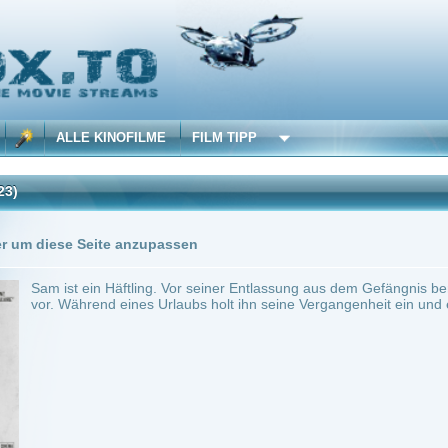
 KINOFILME
FILM TIPP
Trailer
Seite anzupassen
in Häftling. Vor seiner Entlassung aus dem Gefängnis bereitet er sich eifrig auf sein
end eines Urlaubs holt ihn seine Vergangenheit ein und ein Unfall lässt ihm nur eine
~ 99 min.
Action
0
ilme selber! Dieser Stream wird gehostet bei:
Voe.SX
Anbie