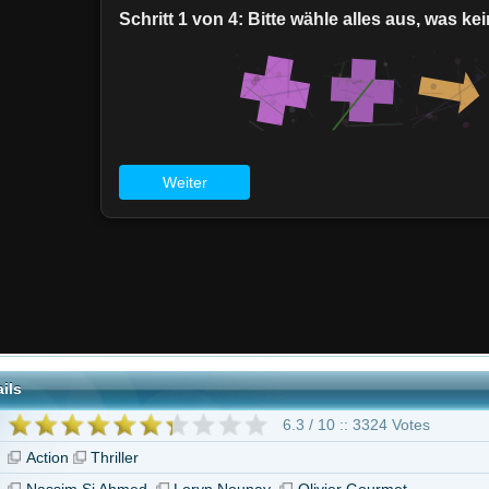
6.3 / 10 :: 3324 Votes
hriller
i Ahmed
Loryn Nounay
Olivier Gourmet
"Farang"