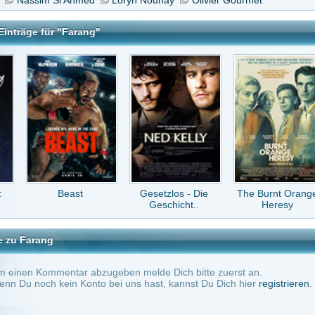
east
Gesetzlos - Die
The Burnt Orange
Lockout
Geschicht..
Heresy
tar abzugeben melde Dich bitte zuerst an.
in Konto bei uns hast, kannst Du Dich hier
registrieren
.
Keine Kommentare vorhanden.