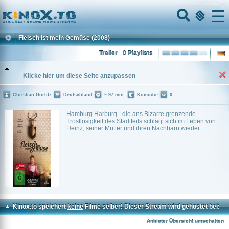
Home
Menu
Fleisch ist mein Gemüse
(2008)
Trailer
0 Playlists
Klicke hier um diese Seite anzupassen
Christian Görlitz
Deutschland
~ 97 min.
Komödie
0
Hamburg Harburg - die ans Bizarre grenzende
Trostlosigkeit des Stadtteils schlägt sich im Leben von
Heinz, seiner Mutter und ihren Nachbarn wieder.
Kinox.to speichert
keine
Filme selber! Dieser Stream wird gehostet bei:
Dood.to
Anbieter Übersicht umschalten