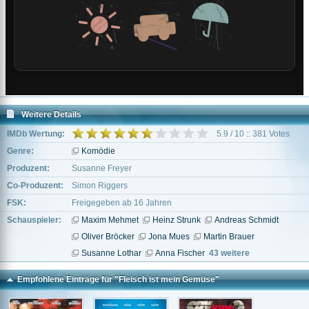
Weitere Details
IMDb Wertung:
5.9 / 10 :: 381 Votes
Genre:
Komödie
Produzent:
Susanne Freyer
Co-Produzent:
Simon Riggers
FSK:
Freigegeben ab 16 Jahren
Schauspieler:
Maxim Mehmet
Heinz Strunk
Andreas Schmidt
Oliver Bröcker
Jona Mues
Martin Brauer
Susanne Lothar
Anna Fischer
43 weitere
Empfohlene Einträge für "Fleisch ist mein Gemüse"