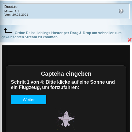
Dood.to
Mirror
: 1/1
Vom
: 26.02.2021
Ordne Deine lieblings Hoster per Drag & Drop um schneller zum
gewünschten Stream zu kommen!