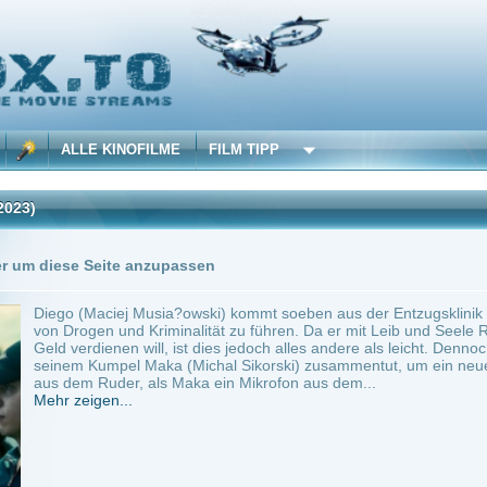
 KINOFILME
FILM TIPP
Trailer
0 Playlists
Seite anzupassen
aciej Musia?owski) kommt soeben aus der Entzugsklinik und hat beschlossen, künftig
n und Kriminalität zu führen. Da er mit Leib und Seele Rapper ist und in dieser Bran
ienen will, ist dies jedoch alles andere als leicht. Dennoch läuft es zunächst recht gut,
umpel Maka (Michal Sikorski) zusammentut, um ein neues Album aufzunehmen. Die 
Ruder, als Maka ein Mikrofon aus dem...
en...
estyle
Anbie