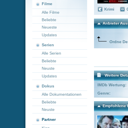
Neueste
Updates
Ordne Deine lieblings
Serien
Alle Serien
Beliebte
Neuste
Weitere Details
Updates
IMDb Wertung:
Dokus
Genre:
Krimi
Alle Dokumentationen
Beliebte
Empfohlene Einträge für "
Neuste
Partner
Kion
Vanished - Tage
Fear 
der Angst