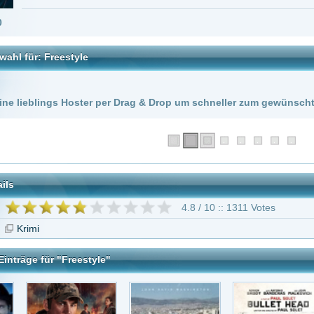
 Hoster per Drag & Drop um schneller zum gewünschten Stream zu kommen!
4.8 / 10 :: 1311 Votes
Freestyle"
the Viper
Beckett
Bullet Head
64 Minutes -
Wettlauf geg..