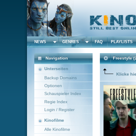
NEWS
GENRES
FAQ
PLAYLISTS
ALLE
Navigation
Freestyle
(2023)
Unterseiten
Klicke hier um diese 
Backup Domains
Optionen
Diego (M
von Droge
Schauspieler Index
Geld verd
Regie Index
seinem K
aus dem 
Login / Register
Mehr zeig
Kinofilme
Alle Kinofilme
Filme
Krimi
0
Alle Filme
Beliebte
Anbieter Auswahl für: Fre