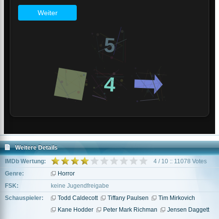
Weitere Details
IMDb Wertung:
4 / 10 :: 11078 Votes
Genre:
Horror
FSK:
keine Jugendfreigabe
Schauspieler:
Todd Caldecott
Tiffany Paulsen
Tim Mirkovich
Kane Hodder
Peter Mark Richman
Jensen Daggett