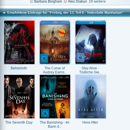
Barbara Bingham
Alex Diakun
19 weitere
Empfohlene Einträge für "Freitag, der 13. Teil 8 - Todesfalle Manhattan"
Behemoth
The Curse of
Stay Alive -
Audrey Earns..
Tödliche Gie..
The Seventh Day
The Banishing - Im
Here After
Bann d..