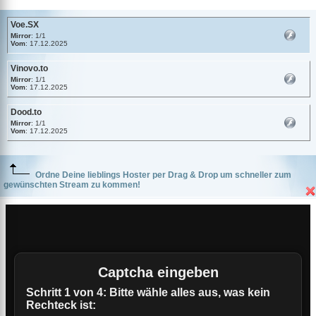
Voe.SX
Mirror
: 1/1
Vom
: 17.12.2025
Vinovo.to
Mirror
: 1/1
Vom
: 17.12.2025
Dood.to
Mirror
: 1/1
Vom
: 17.12.2025
Ordne Deine lieblings Hoster per Drag & Drop um schneller zum
gewünschten Stream zu kommen!