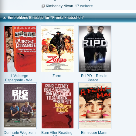
Kimberley Nixon
17 weitere
Empfohlene Einträge für "Frontalknutschen"
L'Auberge
Zorro
R.I.P.D. - Rest in
Espagnole - Wie..
Peace ..
Der harte Weg zum
Burn After Reading
Ein treuer Mann