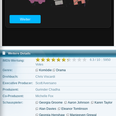
Weitere Details
6.3 / 10 :: 5950
IMDb Wertung:
Votes
Genre:
Komödie
Drama
Drehbuch:
Chris Viscardi
Executive Producer:
Scott Aversano
Produzent:
Gurinder Chadha
Co-Produzent:
Michelle Fox
Schauspieler:
Georgia Groome
Aaron Johnson
Karen Taylor
Alan Davies
Eleanor Tomlinson
Georgia Henshaw
Manjeeven Grewal