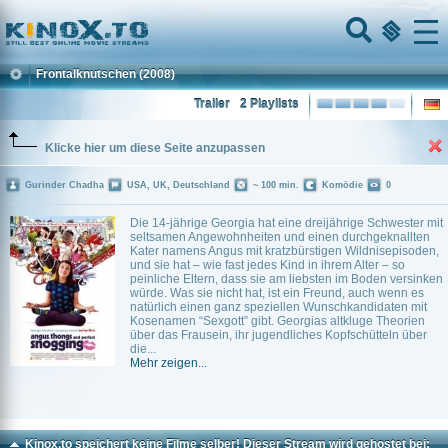
Home
Menu
Frontalknutschen
(2008)
Trailer
2 Playlists
Klicke hier um diese Seite anzupassen
Gurinder Chadha
USA, UK, Deutschland
~ 100 min.
Komödie
0
Die 14-jährige Georgia hat eine dreijährige Schwester mit
seltsamen Angewohnheiten und einen durchgeknallten
Kater namens Angus mit kratzbürstigen Wildnisepisoden,
und sie hat – wie fast jedes Kind in ihrem Alter – so
peinliche Eltern, dass sie am liebsten im Boden versinken
würde. Was sie nicht hat, ist ein Freund, auch wenn es
natürlich einen ganz speziellen Wunschkandidaten mit
Kosenamen “Sexgott” gibt. Georgias altkluge Theorien
über das Frausein, ihr jugendliches Kopfschütteln über
die...
Mehr zeigen...
Kinox.to speichert
keine
Filme selber! Dieser Stream wird gehostet bei: