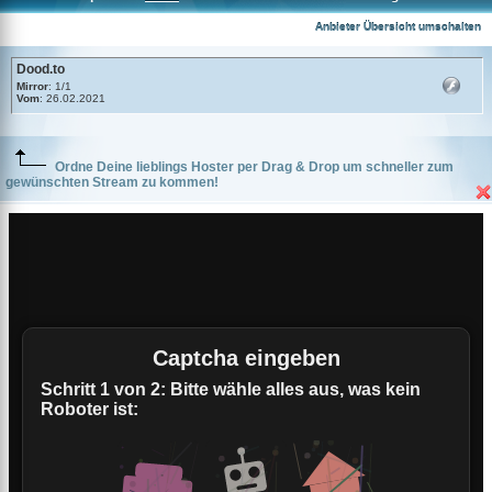
Dood.to
Anbieter Übersicht umschalten
Dood.to
Mirror
: 1/1
Vom
: 26.02.2021
Ordne Deine lieblings Hoster per Drag & Drop um schneller zum
gewünschten Stream zu kommen!