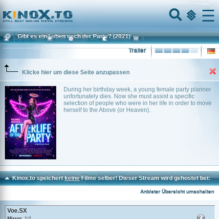
Home
Menu
Gibt es ein Leben nach der Party?
(2021)
Stephen Herek
USA
~ 109 min.
Komödie
0
Trailer
Klicke hier um diese Seite anzupassen
During her birthday week, a young female party planner
unfortunately dies. Now she must assist a specific
selection of people who were in her life in order to move
herself to the Above (or Heaven).
Kinox.to speichert
keine
Filme selber! Dieser Stream wird gehostet bei:
Voe.SX
Anbieter Übersicht umschalten
Voe.SX
Mirror
: 1/1