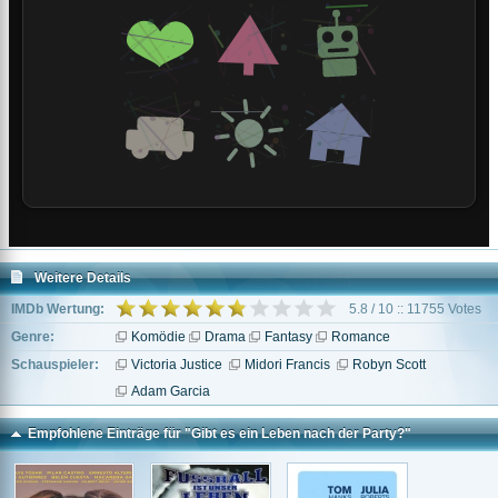
Weitere Details
IMDb Wertung:
5.8 / 10 :: 11755 Votes
Genre:
Komödie
Drama
Fantasy
Romance
Schauspieler:
Victoria Justice
Midori Francis
Robyn Scott
Adam Garcia
Empfohlene Einträge für "Gibt es ein Leben nach der Party?"