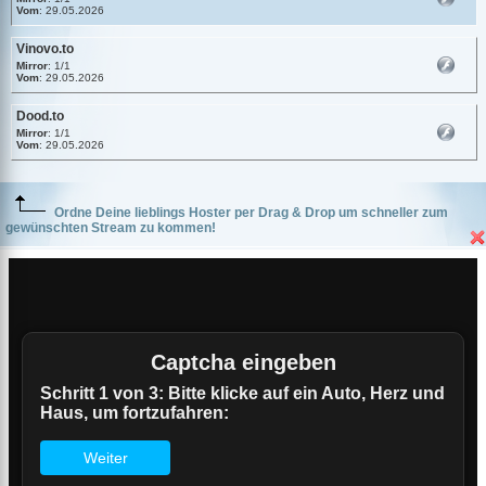
Vom
: 29.05.2026
Vinovo.to
Mirror
: 1/1
Vom
: 29.05.2026
Dood.to
Mirror
: 1/1
Vom
: 29.05.2026
Ordne Deine lieblings Hoster per Drag & Drop um schneller zum
gewünschten Stream zu kommen!