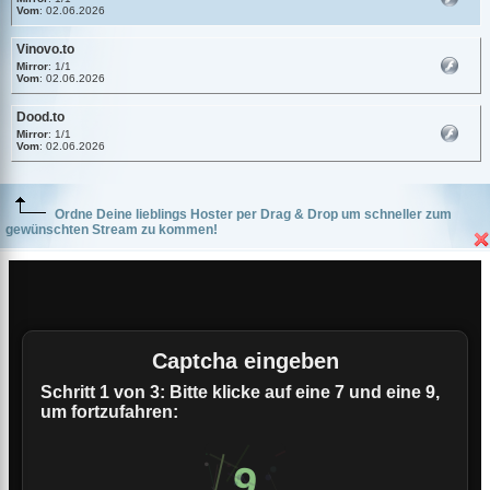
Vom
: 02.06.2026
Vinovo.to
Mirror
: 1/1
Vom
: 02.06.2026
Dood.to
Mirror
: 1/1
Vom
: 02.06.2026
Ordne Deine lieblings Hoster per Drag & Drop um schneller zum
gewünschten Stream zu kommen!