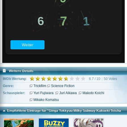
Weitere Details
IMDb Wertung:
6.7 / 10 :: 50 Votes
Genre:
Trickfilm
Science Fiction
Schauspieler:
Yuri Fujiwara
Juri Aikawa
Makoto Koichi
Mikako Komatsu
Empfohlene Einträge für "Ginga Tokkyuu Milky Subway Kakueki Teisha
Gekijou Iki"