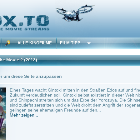
 KINOFILME
FILM TIPP
2013)
Trailer
0 Playlists
Seite anzupassen
es wacht Gintoki mitten in den Straßen Edos auf und findet sich in einer Welt wieder, 
erdeutlichen soll. Gintoki selbst existiert in dieser Welt nicht mehr und seine ehema
pachi streiten sich um das Erbe der Yorozuya. Die Shinsengumi hat ihre Uniformen a
efst zerstritten und die Welt droht dem Angriff der sogenannten "Enmi" zu unterliegen.
 seine ehemaligen Freunde auf den...
en...
min.
Action
0
tama - the Movie 2
Anbie