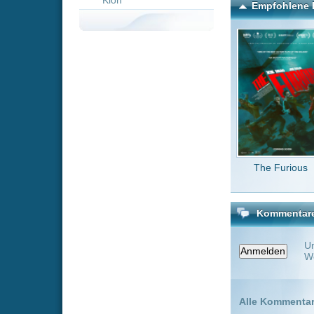
The Furious
Captain
Th
Kommentare zu Gintama -
Um einen Kommen
Wenn Du noch ke
Alle Kommentare
(0)