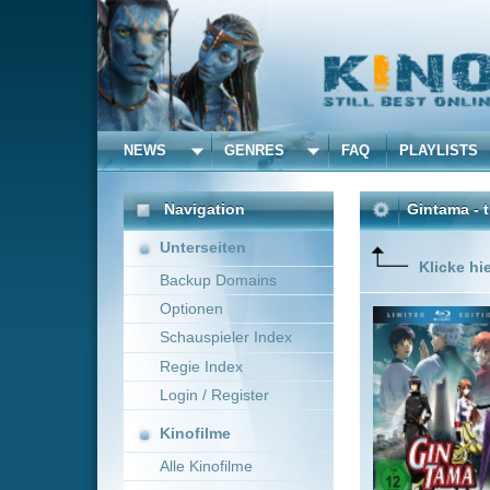
NEWS
GENRES
FAQ
PLAYLISTS
ALLE
Navigation
Gintama - the Movie 2
(
Unterseiten
Klicke hier um diese 
Backup Domains
Optionen
Eines Tag
Zukunft v
Schauspieler Index
und Shin
Regie Index
sind zuti
gelingen
Login / Register
Mehr zeig
Kinofilme
Alle Kinofilme
Filme
Yôichi Fujita
~ 110 
Alle Filme
Beliebte
Anbieter Auswahl für: Gin