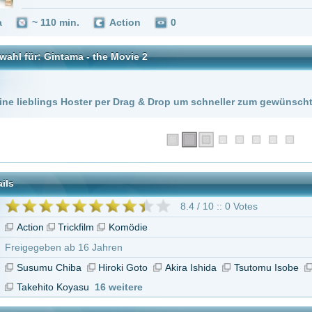
 Hoster per Drag & Drop um schneller zum gewünschten Stream zu kommen!
8.4 / 10 :: 0 Votes
rickfilm
Komödie
 ab 16 Jahren
hiba
Hiroki Goto
Akira Ishida
Tsutomu Isobe
Yûko Kaida
Akira Kamiy
Koyasu
16 weitere
Gintama - the Movie 2"