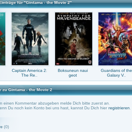
 America 2:
Boksuneun naui
Guardians of the
Ring frei für Stoker
e Re..
geot
Galaxy V..
Thom..
 the Movie 2
tar abzugeben melde Dich bitte zuerst an.
in Konto bei uns hast, kannst Du Dich hier
registrieren
.
Keine Kommentare vorhanden.