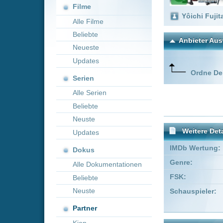
Neueste
Updates
Ordne Deine lieblings
Serien
Alle Serien
Beliebte
Neuste
Weitere Details
Updates
IMDb Wertung:
Dokus
Genre:
Action
T
Alle Dokumentationen
FSK:
Freigegeben
Beliebte
Neuste
Schauspieler:
Susumu C
Takehito 
Partner
Kion
Empfohlene Einträge für "