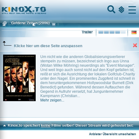
Home
Menu
Goldene Zeiten
(2006)
Peter Thorwarth
Komödie
0
Trailer
Klicke hier um diese Seite anzupassen
Um nicht wie die anderen Globalisierungsverlierer
stempeln zu müssen, bezeichnet sich Ingo aus Unna
(Wotan Wilke Möhring) neuerdings als "Event Manager".
Und weil Ingo auch sonst nicht auf den Kopf gefallen ist,
reißt er sich die Ausrichtung der lokalen Golfclub-Charity
unter den Nagel. Ein prominentes Zugpferd ist schnell in
dem heruntergekommenen Hollywoodstar Burnett (Dirk
Benedict) gefunden. Während dessen Auftauchen die
Gegend in Aufruhr versetzt, hat Jungunternehmer
Kampmann (Christian...
Mehr zeigen...
Kinox.to speichert
keine
Filme selber! Dieser Stream wird gehostet bei:
Voe.SX
Anbieter Übersicht umschalten