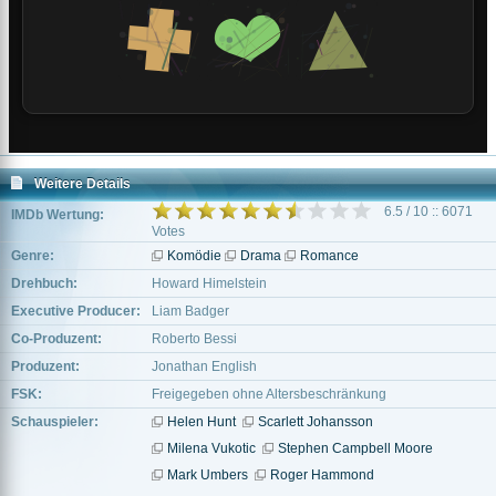
Weitere Details
6.5 / 10 :: 6071
IMDb Wertung:
Votes
Genre:
Komödie
Drama
Romance
Drehbuch:
Howard Himelstein
Executive Producer:
Liam Badger
Co-Produzent:
Roberto Bessi
Produzent:
Jonathan English
FSK:
Freigegeben ohne Altersbeschränkung
Schauspieler:
Helen Hunt
Scarlett Johansson
Milena Vukotic
Stephen Campbell Moore
Mark Umbers
Roger Hammond