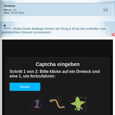
Dood.to
Mirror
: 1/1
Vom
: 26.02.2021
Ordne Deine lieblings Hoster per Drag & Drop um schneller zum
gewünschten Stream zu kommen!