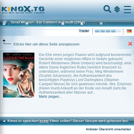
Home
Menu
Good Woman - Ein Sommer in Amalfi
(2004)
Mike Barker
USA, UK, Spain, Italy
~ 93 min.
Komödie
0
Trailer
Klicke hier um diese Seite anzupassen
Die Ehe eines jungen Paares wird aufgrund kursierender
Gerüchte einer möglichen Affäre in Gefahr gebracht.
Robert Windemere (Mark Umbers) wird beschuldigt, eine
ältere Dame fraglichen Rufes heimlich finanziell zu
unterstützen, während seine Frau, Meg Windermere
(Scarlet Johansson), die Aufmerksamkeit des
berüchtigten Playboys Lord Darlingtons (Stephen
Campell Moore) für sich gewinnen möchte. Mrs. Erlynnes
(Helen Hunt) Ankunft an der Küste von Amalfi zieht die
Aufmerksamkeit aller Männer auf...
Mehr zeigen...
Kinox.to speichert
keine
Filme selber! Dieser Stream wird gehostet bei:
Dood.to
Anbieter Übersicht umschalten