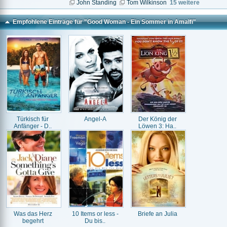
John Standing
Tom Wilkinson
15 weitere
Empfohlene Einträge für "Good Woman - Ein Sommer in Amalfi"
Türkisch für
Angel-A
Der König der
Anfänger - D..
Löwen 3: Ha..
Was das Herz
10 Items or less -
Briefe an Julia
begehrt
Du bis..