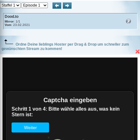
Dood.to
Mirror
: 1/1
Vom
: 23.02.2021
Ordne Deine lieblings Hoster per Drag & Drop um schneller zum
gewünschten Stream zu kommen!