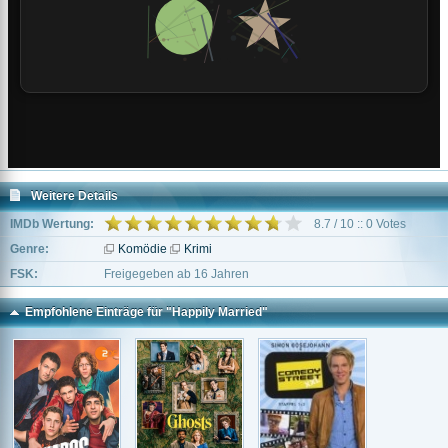
Weitere Details
IMDb Wertung:
8.7 / 10 :: 0 Votes
Genre:
Komödie
Krimi
FSK:
Freigegeben ab 16 Jahren
Empfohlene Einträge für "Happily Married"