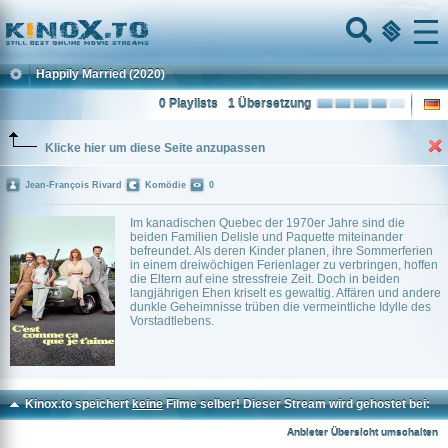
Home
Menu
Happily Married
(2020)
0 Playlists
1 Übersetzung
Klicke hier um diese Seite anzupassen
Jean-François Rivard
Komödie
0
Im kanadischen Quebec der 1970er Jahre sind die
beiden Familien Delisle und Paquette miteinander
befreundet. Als deren Kinder planen, ihre Sommerferien
in einem dreiwöchigen Ferienlager zu verbringen, hoffen
die Eltern auf eine stressfreie Zeit. Doch in beiden
langjährigen Ehen kriselt es gewaltig. Affären und andere
dunkle Geheimnisse trüben die vermeintliche Idylle des
Vorstadtlebens.
Kinox.to speichert
keine
Filme selber! Dieser Stream wird gehostet bei:
Dood.to
Anbieter Übersicht umschalten